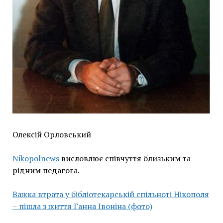
Олексій Орловський
Nikopolnews
висловлює співчуття близьким та
рідним педагога.
Важка втрата у бібліотекарській спільноті Нікополя
– пішла з життя Ганна Івоніна (фото)