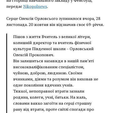
на сторінці навчального закладу у Фейсбуці,
передає
Nikopolnews
.
Серце Олексія Орловсього зупинилося вчора, 28
листопада. 20 жовтня він відзначив своє 69-річчя.
Пішов з життя Вчитель з великої літери,
колишній директор та вчитель фізичної
культури Південної школи – Орловський
Олексій Прокопович.
Він залишиться назавжди в нашій пам’яті
висококваліфікованим спеціалістом,
чуйною, доброю, людиною. Своїми
вчинками, діями та розумом він виховав не
одне покоління вдячних учнів.
Тяжкої, непоправної втрати зазнали
родина, колеги, учні, батьки. На жаль,
словами важко загоїти на серці страшну
рану від втрати, проте світлі спогади про