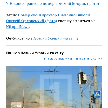
У Нікополі раптово помер відомий історик (фото)
Запис
Помер екс-директор Південної школи
Олексій Орловський (фото)
спершу з'явиться на
NikopolNews
.
Опубліковано в
Новини України та світу
Більше з
Новини України та світу
Більше записів у Новини України та світу »