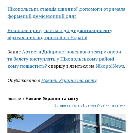
Нікопольська станція швидкої допомоги отримала
формений демісезонний одяг
Нікополь приєднається до диджиталпроекту
віртуальних подорожей по Україні
Запис
Артисти Дніпропетровського театру опери
та балету виступлять у Нікопольському районі –
кому пощастить?
спершу з'явиться на
NikopolNews
.
Опубліковано в
Новини України та світу
Більше з
Новини України та світу
Більше записів у Новини України та світу »