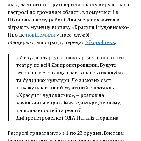
академічного театру опери та балету вирушать на
гастролі по громадам області, в тому числі і в
Нікопольському районі. Для місцевих жителів
зіграють музичну виставу «Красуня і чудовисько».
Про це
повідомили
у прес-службі
облдержадміністрації, передає
Nikopolnews
.
«У грудні стартує «вояж» артистів оперного
театру по всій Дніпропетровщині. Будуть
зустрічатися з глядачами в сільських клубах
та будинках культури. До зимових свят
покажуть казковий музичний спектакль
«Красуня і чудовисько», – розповіла
начальниця управління культури, туризму,
національностей та релігій
Дніпропетровської ОДА Наталія Першина.
Гастролі триватимуть з 1 по 23 грудня. Вистави
будуть проходити з дотриманням карантинних