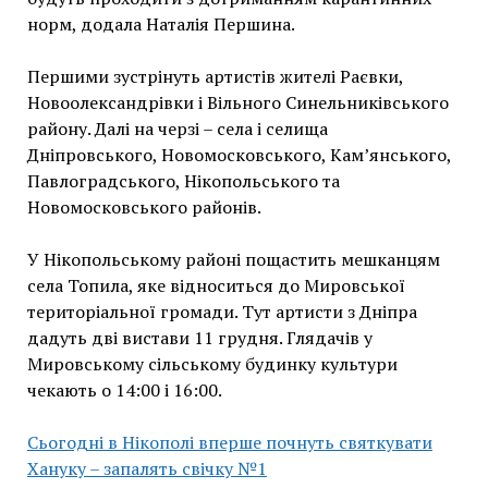
норм, додала Наталія Першина.
Першими зустрінуть артистів жителі Раєвки,
Новоолександрівки і Вільного Синельниківського
району. Далі на черзі – села і селища
Дніпровського, Новомосковського, Кам’янського,
Павлоградського, Нікопольського та
Новомосковського районів.
У Нікопольському районі пощастить мешканцям
села Топила, яке відноситься до Мировської
територіальної громади. Тут артисти з Дніпра
дадуть дві вистави 11 грудня. Глядачів у
Мировському сільському будинку культури
чекають о 14:00 і 16:00.
Сьогодні в Нікополі вперше почнуть святкувати
Хануку – запалять свічку №1