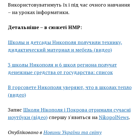
Використовуватимуть їх і під час очного навчання
– на уроках інформатики.
Детальніше – в сюжеті НМР:
Школы и детсады Никополя получили технику,
дидактический материал и мебель (видео)
3 школы Никополя и 6 школ региона получат
денежные средства от государства: список
В горсовете Никополя уверяют, что в школах тепло
(видео)
Запис
Школи Нікополя і Покрова отримали сучасні
ноутбуки (відео)
спершу з'явиться на
NikopolNews
.
Опубліковано в
Новини України та світу