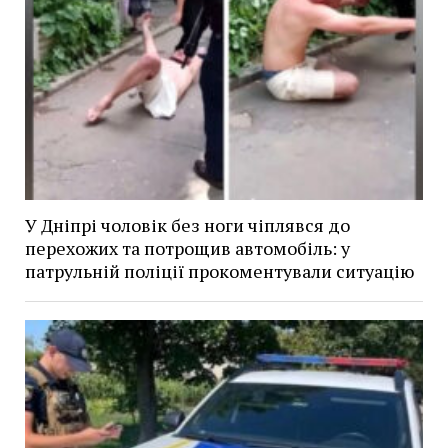
У Дніпрі чоловік без ноги чіплявся до
перехожих та потрощив автомобіль: у
патрульній поліції прокоментували ситуацію