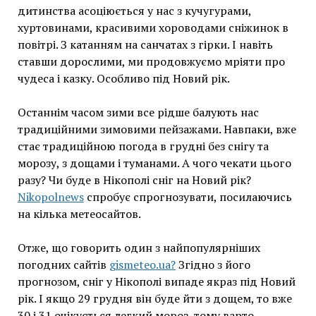
дитинства асоціюється у нас з кучугурами,
хуртовинами, красивими хороводами сніжинок в
повітрі. З катанням на санчатах з гірки. І навіть
ставши дорослими, ми продовжуємо мріяти про
чудеса і казку. Особливо під Новий рік.
Останнім часом зими все рідше балують нас
традиційними зимовими пейзажами. Навпаки, вже
стає традиційною погода в грудні без снігу та
морозу, з дощами і туманами. А чого чекати цього
разу? Чи буде в Нікополі сніг на Новий рік?
Nikopolnews
спробує спрогнозувати, посилаючись
на кілька метеосайтов.
Отже, що говорить один з найпопулярніших
погодних сайтів
gismeteo.ua?
Згідно з його
прогнозом, сніг у Нікополі випаде якраз під Новий
рік. І якщо 29 грудня він буде йти з дощем, то вже
30 і 31 очікується легкий мороз, тому варто