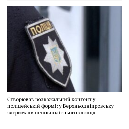
Створював розважальний контент у
поліцейській формі: у Верхньодніпровську
затримали неповнолітнього хлопця