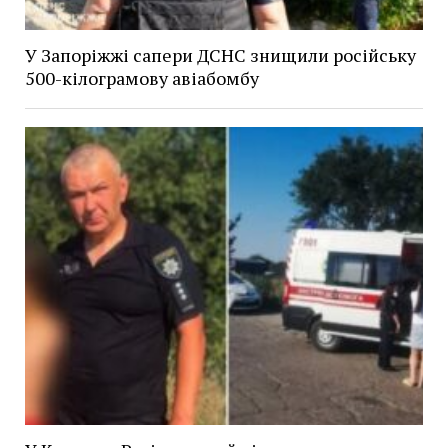
У Запоріжжі сапери ДСНС знищили російську
500-кілограмову авіабомбу