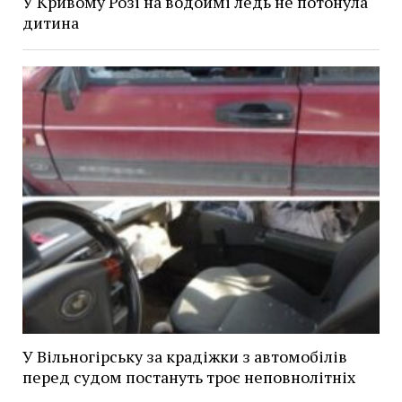
У Кривому Розі на водоймі ледь не потонула
дитина
У Вільногірську за крадіжки з автомобілів
перед судом постануть троє неповнолітніх