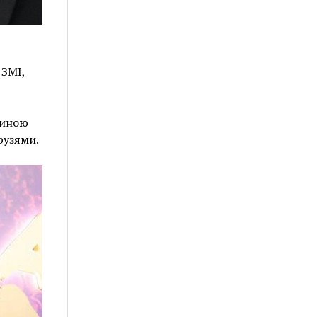
 ЗМІ,
чиною
рузями.