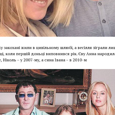
у закохані жили в цивільному шлюбі, а весілля зіграли ли
ці, коли першій доньці виповнився рік. Єву Анна народил
, Ніколь – у 2007-му, а сина Івана – в 2010-м