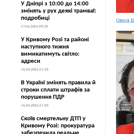
У Дніпрі з 10:00 до 14:00
змінять у рух деякі трамваї:
подробиці
Олеся 
17.04.2026 09:30
У Кривому Розі та районі
наступного тижня
вимикатимуть світло:
адреси
16.04.2026 21:30
В Україні змінять правила й
строки сплати штрафів за
порушення ПДР
16.04.2026 21:00
Скоїв смертельну ДТП у
Кривому Розі: прокуратура
забезпечила реальне