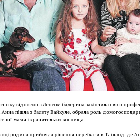
очатку відносин з Лепсом балерина закінчила свою профе
. Анна пішла з балету Вайкуле, обрала роль домогосподар
ітної мами і хранительки вогнища.
році родина прийняла рішення переїхати в Таїланд, де Анн