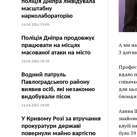
поліція Дніпра ліквідувала
масштабну
нарколабораторію
16.04.2026 19:00
Поліція Дніпра продовжує
А ми на
працювати на місцях
З дитин
масованої атаки на місто
16.04.2026 18:30
Професі
вдало п
Водний патруль
співачк
Павлоградського району
для цьо
виявив осіб, які незаконно
блонди
видобували пісок
16.04.2026 18:00
Аанна Ш
знайомс
У Кривому Розі за втручання
клубі н
прокуратури державі
було 39 
повернули майно вартістю