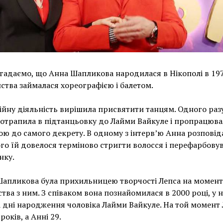
гадаємо, що Анна Шапликова народилася в Нікополі в 197
ства займалася хореографією і балетом.
йну діяльність вирішила присвятити танцям. Одного раз
отрапила в підтанцьовку до Лайми Вайкуле і пропрацювал
ою до самого декрету. В одному з інтерв’ю Анна розповід
го їй довелося терміново стригти волосся і перефарбову
нку.
апликова була прихильницею творчості Лепса на момент
тва з ним. З співаком вона познайомилася в 2000 році, у 
а дні народження чоловіка Лайми Вайкуле. На той момент
років, а Анні 29.