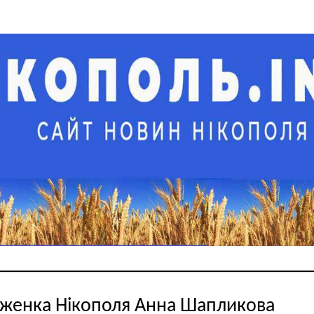
женка Нікополя Анна Шапликова