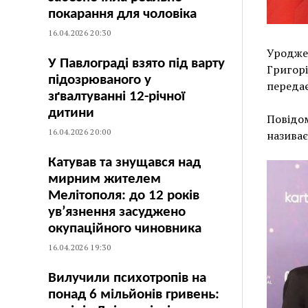
покарання для чоловіка
16.04.2026 20:30
Уроджен
У Павлограді взято під варту
Григорі
підозрюваного у
переда
зґвалтуванні 12-річної
дитини
Повідом
16.04.2026 20:00
називає
Катував та знущався над
мирним жителем
Мелітополя: до 12 років
ув’язнення засуджено
окупаційного чиновника
16.04.2026 19:30
Вилучили психотропів на
понад 6 мільйонів гривень: