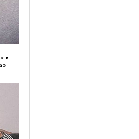
ше в
а в