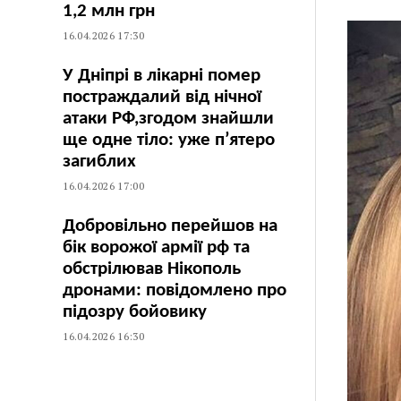
1,2 млн грн
16.04.2026 17:30
У Дніпрі в лікарні помер
постраждалий від нічної
атаки РФ,згодом знайшли
ще одне тіло: уже п’ятеро
загиблих
16.04.2026 17:00
Добровільно перейшов на
бік ворожої армії рф та
обстрілював Нікополь
дронами: повідомлено про
підозру бойовику
16.04.2026 16:30