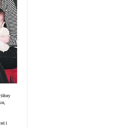
сійну
ки,
і і