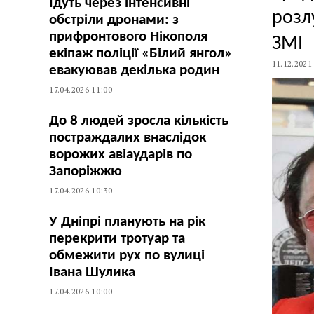
Їдуть через інтенсивні
розл
обстріли дронами: з
прифронтового Нікополя
ЗМІ
екіпаж поліції «Білий янгол»
11.12.2021
евакуював декілька родин
17.04.2026 11:00
До 8 людей зросла кількість
постраждалих внаслідок
ворожих авіаударів по
Запоріжжю
17.04.2026 10:30
У Дніпрі планують на рік
перекрити тротуар та
обмежити рух по вулиці
Івана Шулика
17.04.2026 10:00