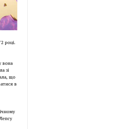
2 році.
у вона
а зі
ала, що
ватися в
нічному
 Лепсу