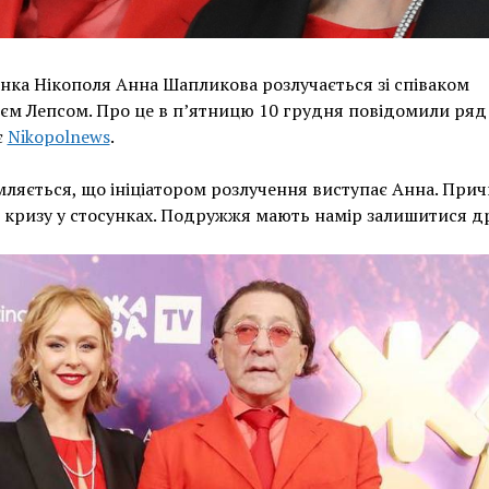
ка Нікополя Анна Шапликова розлучається зі співаком
єм Лепсом. Про це в п’ятницю 10 грудня повідомили ряд
є
Nikopolnews
.
ляється, що ініціатором розлучення виступає Анна. При
 кризу у стосунках. Подружжя мають намір залишитися д