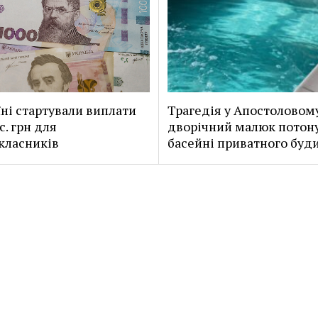
їні стартували виплати
Трагедія у Апостоловом
с. грн для
дворічний малюк потону
класників
басейні приватного буд