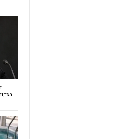
я
ицтва