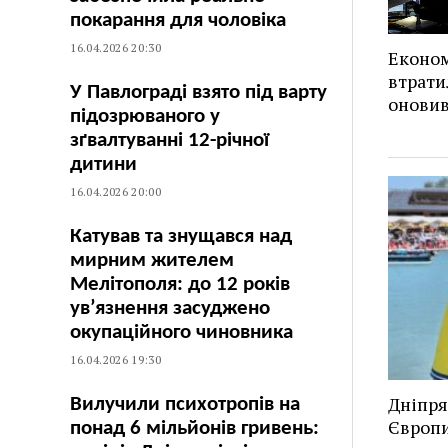
покарання для чоловіка
16.04.2026 20:30
Економ
втрати
У Павлограді взято під варту
оновив
підозрюваного у
зґвалтуванні 12-річної
дитини
16.04.2026 20:00
Катував та знущався над
мирним жителем
Мелітополя: до 12 років
ув’язнення засуджено
окупаційного чиновника
16.04.2026 19:30
Дніпря
Вилучили психотропів на
Європи
понад 6 мільйонів гривень: