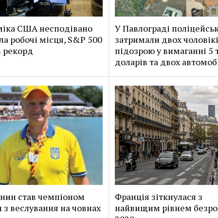
іка США несподівано
У Павлограді поліцейськ
ла робочі місця, S&P 500
затримали двох чоловікі
 рекорд
підозрою у вимаганні 5 
доларів та двох автомоб
нин став чемпіоном
Франція зіткнулася з
 з веслування на човнах
найвищим рівнем безроб