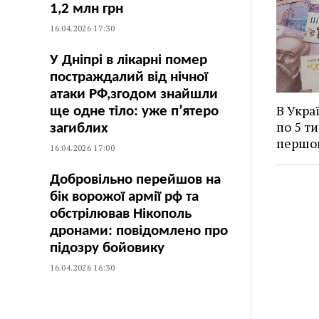
1,2 млн грн
16.04.2026 17:30
У Дніпрі в лікарні помер
постраждалий від нічної
атаки РФ,згодом знайшли
В Укра
ще одне тіло: уже п’ятеро
по 5 ти
загиблих
першо
16.04.2026 17:00
Добровільно перейшов на
бік ворожої армії рф та
обстрілював Нікополь
дронами: повідомлено про
підозру бойовику
16.04.2026 16:30