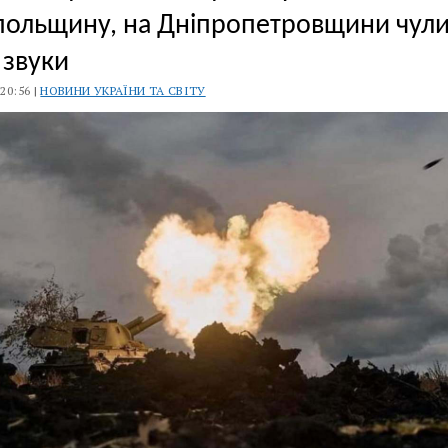
польщину, на Дніпропетровщини чул
 звуки
 20:56 |
НОВИНИ УКРАЇНИ ТА СВІТУ