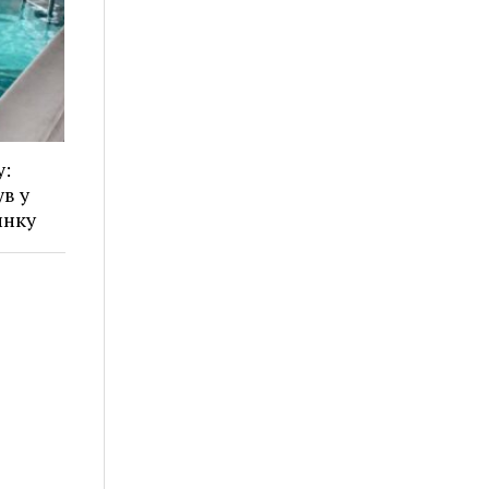
у:
в у
инку