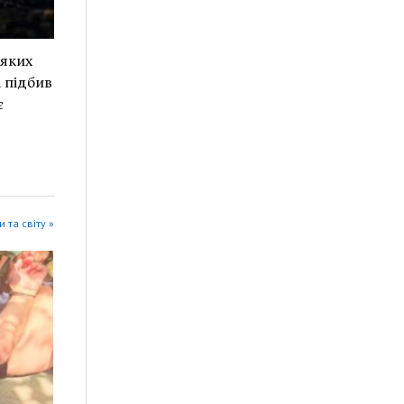
еяких
 підбив
є
 та світу »