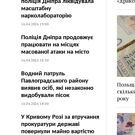
«драко
поліція Дніпра ліквідувала
масштабну
нарколабораторію
16.04.2026 19:00
Поліція Дніпра продовжує
працювати на місцях
масованої атаки на місто
16.04.2026 18:30
Водний патруль
Павлоградського району
Польща
виявив осіб, які незаконно
скільк
видобували пісок
року
16.04.2026 18:00
У Кривому Розі за втручання
прокуратури державі
повернули майно вартістю