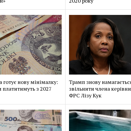
н»
2020 року
 готує нову мінімалку:
Трамп знову намагаєтьс
и платитимуть з 2027
звільнити члена керівн
ФРС Лізу Кук