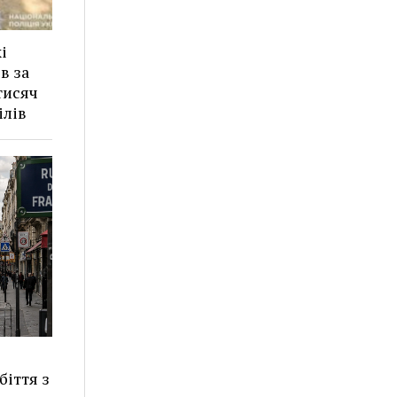
і
в за
тисяч
ілів
іття з