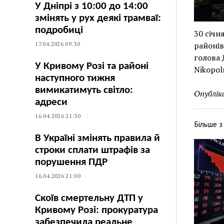
У Дніпрі з 10:00 до 14:00
змінять у рух деякі трамваї:
подробиці
30 січн
17.04.2026 09:30
районів
голова 
У Кривому Розі та районі
Nikopol
наступного тижня
вимикатимуть світло:
Опублік
адреси
16.04.2026 21:30
Більше 
В Україні змінять правила й
строки сплати штрафів за
порушення ПДР
16.04.2026 21:00
Скоїв смертельну ДТП у
Кривому Розі: прокуратура
забезпечила реальне