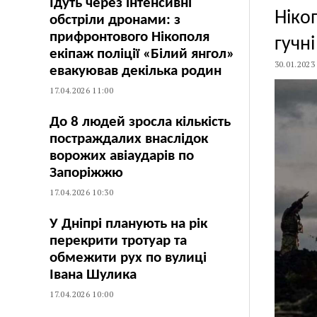
Їдуть через інтенсивні
Ніко
обстріли дронами: з
прифронтового Нікополя
гучні
екіпаж поліції «Білий янгол»
30.01.2023
евакуював декілька родин
17.04.2026 11:00
До 8 людей зросла кількість
постраждалих внаслідок
ворожих авіаударів по
Запоріжжю
17.04.2026 10:30
У Дніпрі планують на рік
перекрити тротуар та
обмежити рух по вулиці
Івана Шулика
17.04.2026 10:00