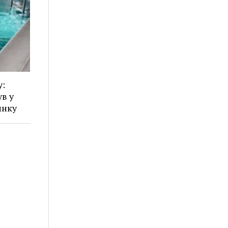
у:
в у
инку