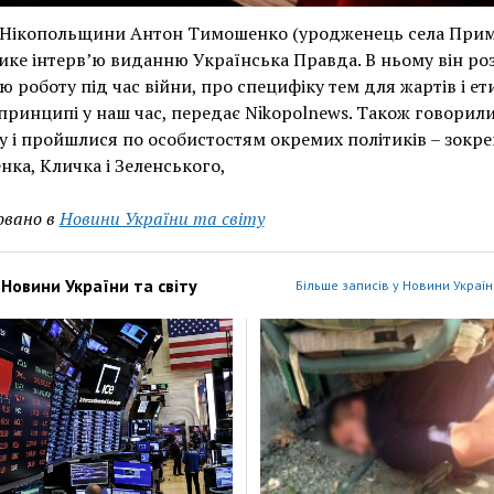
з Нікопольщини Антон Тимошенко (уродженець села Прим
ике інтерв’ю виданню Українська Правда. В ньому він ро
ю роботу під час війни, про специфіку тем для жартів і ет
 принципі у наш час, передає Nikopolnews. Також говорил
у і пройшлися по особистостям окремих політиків – зокр
ка, Кличка і Зеленського,
овано в
Новини України та світу
з
Новини України та світу
Більше записів у Новини України