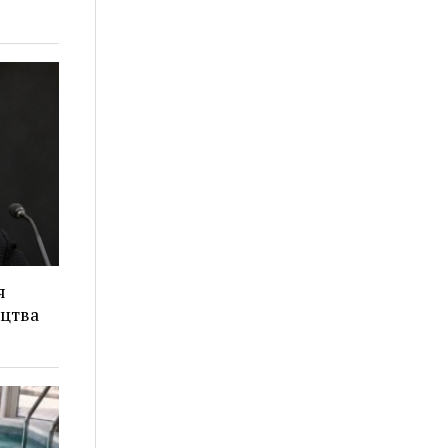
я
ицтва