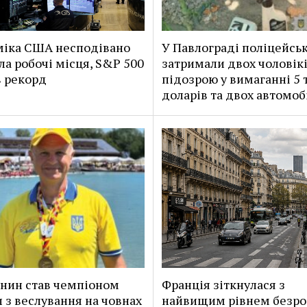
іка США несподівано
У Павлограді поліцейськ
ла робочі місця, S&P 500
затримали двох чоловікі
 рекорд
підозрою у вимаганні 5 
доларів та двох автомоб
нин став чемпіоном
Франція зіткнулася з
 з веслування на човнах
найвищим рівнем безроб