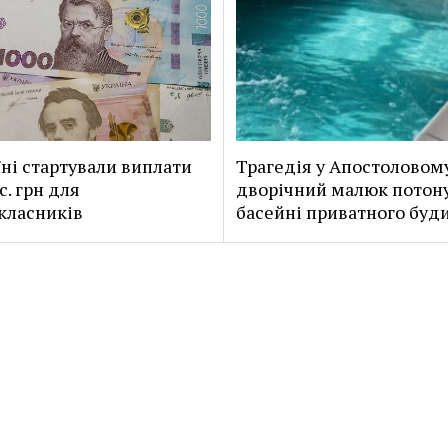
їні стартували виплати
Трагедія у Апостоловом
с. грн для
дворічний малюк потону
класників
басейні приватного буд