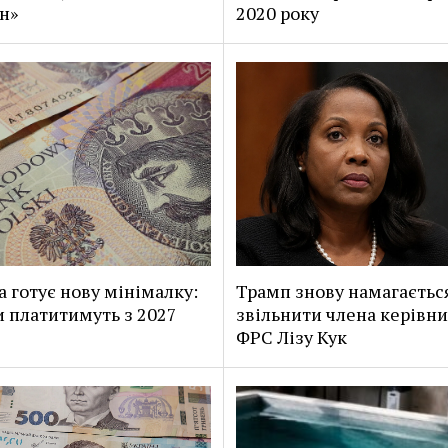
н»
2020 року
 готує нову мінімалку:
Трамп знову намагаєтьс
и платитимуть з 2027
звільнити члена керівн
ФРС Лізу Кук