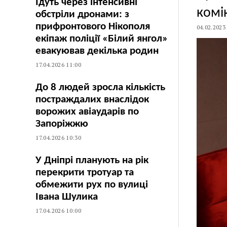
Їдуть через інтенсивні
комі
обстріли дронами: з
прифронтового Нікополя
04.02.2023
екіпаж поліції «Білий янгол»
евакуював декілька родин
17.04.2026 11:00
До 8 людей зросла кількість
постраждалих внаслідок
ворожих авіаударів по
Запоріжжю
17.04.2026 10:30
У Дніпрі планують на рік
перекрити тротуар та
обмежити рух по вулиці
Івана Шулика
17.04.2026 10:00