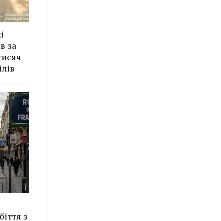
і
в за
тисяч
ілів
іття з