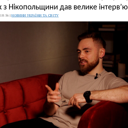
к з Нікопольщини дав велике інтерв’ю
 18:56 |
НОВИНИ УКРАЇНИ ТА СВІТУ