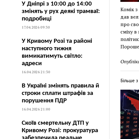
У Дніпрі з 10:00 до 14:00
Комік 
змінять у рух деякі трамваї:
дав вел
подробиці
про сво
17.04.2026 09:30
сміху в
політик
У Кривому Розі та районі
Порошен
наступного тижня
вимикатимуть світло:
Опублік
адреси
16.04.2026 21:30
Більше 
В Україні змінять правила й
строки сплати штрафів за
порушення ПДР
16.04.2026 21:00
Скоїв смертельну ДТП у
Кривому Розі: прокуратура
забезпечила реальне