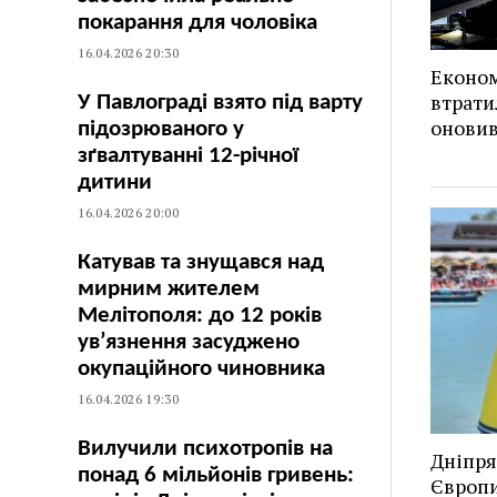
покарання для чоловіка
16.04.2026 20:30
Економ
втрати
У Павлограді взято під варту
оновив
підозрюваного у
зґвалтуванні 12-річної
дитини
16.04.2026 20:00
Катував та знущався над
мирним жителем
Мелітополя: до 12 років
ув’язнення засуджено
окупаційного чиновника
16.04.2026 19:30
Вилучили психотропів на
Дніпря
понад 6 мільйонів гривень:
Європи