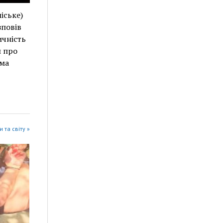
іське)
зповів
ичність
и про
ема
 та світу »