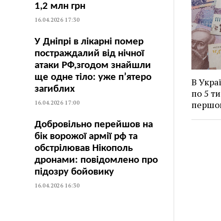
1,2 млн грн
16.04.2026 17:30
У Дніпрі в лікарні помер
постраждалий від нічної
атаки РФ,згодом знайшли
ще одне тіло: уже п’ятеро
В Укра
загиблих
по 5 ти
першо
16.04.2026 17:00
Добровільно перейшов на
бік ворожої армії рф та
обстрілював Нікополь
дронами: повідомлено про
підозру бойовику
16.04.2026 16:30