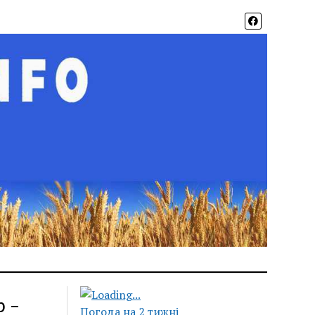
р –
Погода на 2 тижні