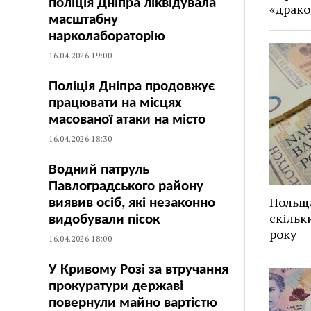
поліція Дніпра ліквідувала
«драко
масштабну
нарколабораторію
16.04.2026 19:00
Поліція Дніпра продовжує
працювати на місцях
масованої атаки на місто
16.04.2026 18:30
Водний патруль
Павлоградського району
Польща
виявив осіб, які незаконно
скільк
видобували пісок
року
16.04.2026 18:00
У Кривому Розі за втручання
прокуратури державі
повернули майно вартістю