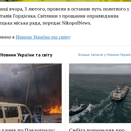
нці вчора, 3 лютого, провели в останню путь полеглого у 
італія Гордієнка. Світлини з прощання оприлюднила
цька міська рада, передає NikopolNews.
овано в
Новини України та світу
з
Новини України та світу
Більше записів у Новини України
вдарив по Павлограду:
Сибіга попередив про