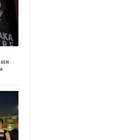
ивши
а