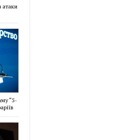
з атаки
му “5-
аріїв