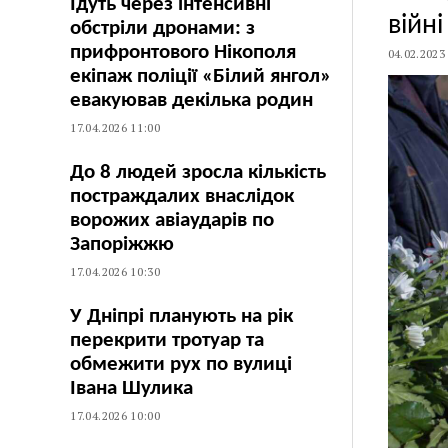
Їдуть через інтенсивні
війні
обстріли дронами: з
прифронтового Нікополя
04.02.2023
екіпаж поліції «Білий янгол»
евакуював декілька родин
17.04.2026 11:00
До 8 людей зросла кількість
постраждалих внаслідок
ворожих авіаударів по
Запоріжжю
17.04.2026 10:30
У Дніпрі планують на рік
перекрити тротуар та
обмежити рух по вулиці
Івана Шулика
17.04.2026 10:00