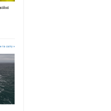
війні
 та світу »