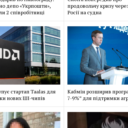
о депо «Укрпошти»,
продовольчу кризу чере
ли 2 співробітниці
Росії на судна
пує стартап Taalas для
Кабмін розширив програ
ки нових ШІ-чипів
7-9%” для підтримки агр