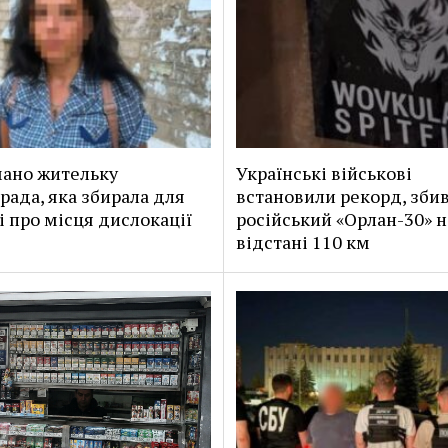
ано жительку
Українські військові
рада, яка збирала для
встановили рекорд, зб
і про місця дислокації
російський «Орлан-30» н
відстані 110 км