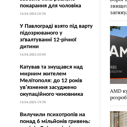
знищен
покарання для чоловіка
загину
16.04.2026 20:30
У Павлограді взято під варту
підозрюваного у
зґвалтуванні 12-річної
дитини
16.04.2026 20:00
Катував та знущався над
мирним жителем
Мелітополя: до 12 років
ув’язнення засуджено
AMD ку
окупаційного чиновника
розроб
16.04.2026 19:30
Вилучили психотропів на
понад 6 мільйонів гривень: