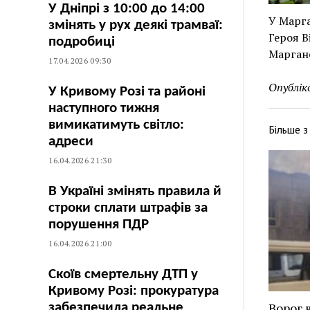
У Дніпрі з 10:00 до 14:00
У Марга
змінять у рух деякі трамваї:
Героя В
подробиці
Маргане
17.04.2026 09:30
Опублік
У Кривому Розі та районі
наступного тижня
вимикатимуть світло:
Більше 
адреси
16.04.2026 21:30
В Україні змінять правила й
строки сплати штрафів за
порушення ПДР
16.04.2026 21:00
Скоїв смертельну ДТП у
Кривому Розі: прокуратура
Ворог 
забезпечила реальне