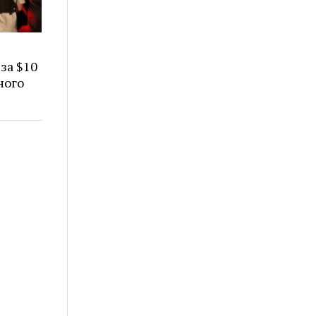
за $10
ного