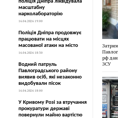
поліція Дніпра ліквідувала
масштабну
нарколабораторію
16.04.2026 19:00
Поліція Дніпра продовжує
працювати на місцях
Затрим
масованої атаки на місто
Павлог
16.04.2026 18:30
рф дан
ЗСУ
Водний патруль
Павлоградського району
виявив осіб, які незаконно
видобували пісок
16.04.2026 18:00
У Кривому Розі за втручання
прокуратури державі
повернули майно вартістю