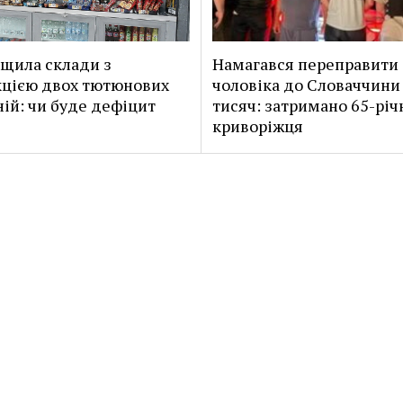
щила склади з
Намагався переправити
цією двох тютюнових
чоловіка до Словаччини 
ій: чи буде дефіцит
тисяч: затримано 65-річ
криворіжця