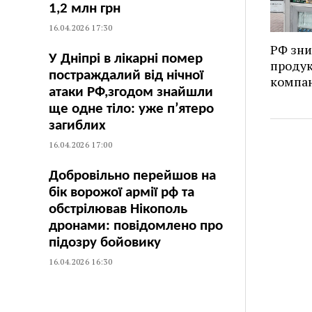
1,2 млн грн
16.04.2026 17:30
РФ зни
У Дніпрі в лікарні помер
продук
постраждалий від нічної
компан
атаки РФ,згодом знайшли
ще одне тіло: уже п’ятеро
загиблих
16.04.2026 17:00
Добровільно перейшов на
бік ворожої армії рф та
обстрілював Нікополь
дронами: повідомлено про
підозру бойовику
16.04.2026 16:30