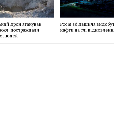
ький дрон атакував
Росія збільшила видобу
жжя: постраждали
нафти на тлі відновлен
о людей