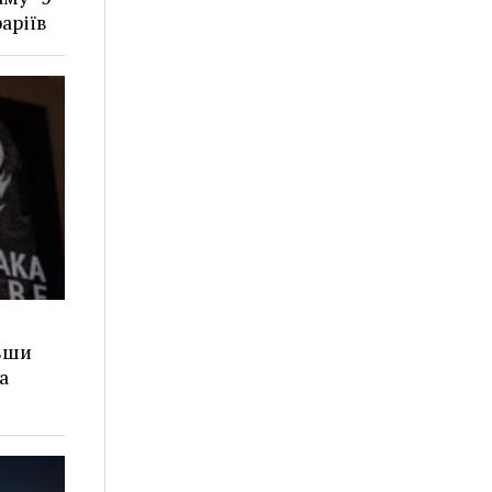
аріїв
ивши
а