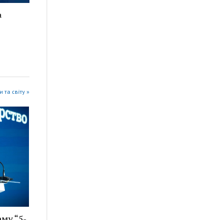
а
 та світу »
му “5-