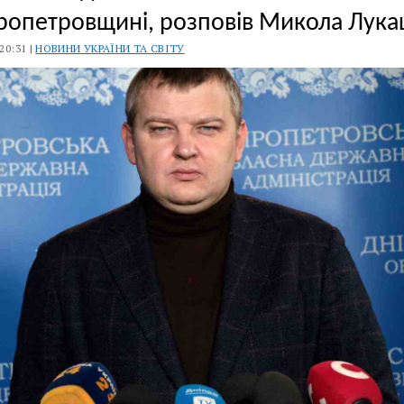
ропетровщині, розповів Микола Лука
 20:31 |
НОВИНИ УКРАЇНИ ТА СВІТУ