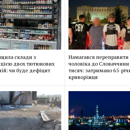
щила склади з
Намагався переправити
цією двох тютюнових
чоловіка до Словаччини 
ій: чи буде дефіцит
тисяч: затримано 65-річ
криворіжця