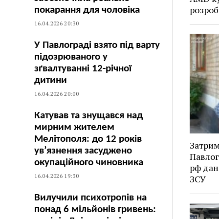
розроб
покарання для чоловіка
16.04.2026 20:30
У Павлограді взято під варту
підозрюваного у
зґвалтуванні 12-річної
дитини
16.04.2026 20:00
Катував та знущався над
мирним жителем
Мелітополя: до 12 років
Затрим
ув’язнення засуджено
Павлог
окупаційного чиновника
рф дан
16.04.2026 19:30
ЗСУ
Вилучили психотропів на
понад 6 мільйонів гривень: