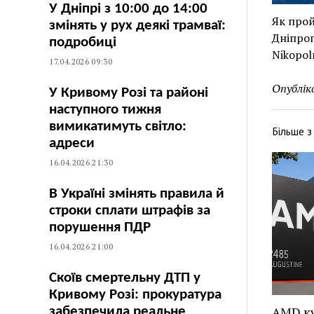
У Дніпрі з 10:00 до 14:00
Як прой
змінять у рух деякі трамваї:
Дніпроп
подробиці
Nikopol
17.04.2026 09:30
Опублік
У Кривому Розі та районі
наступного тижня
вимикатимуть світло:
Більше 
адреси
16.04.2026 21:30
В Україні змінять правила й
строки сплати штрафів за
порушення ПДР
16.04.2026 21:00
Скоїв смертельну ДТП у
Кривому Розі: прокуратура
AMD ку
забезпечила реальне