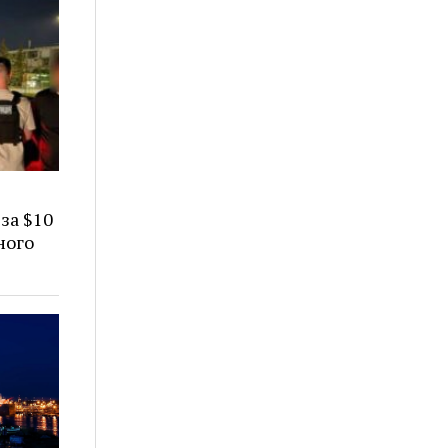
за $10
ного