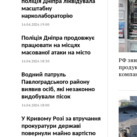
поліція Дніпра ліквідувала
масштабну
нарколабораторію
16.04.2026 19:00
Поліція Дніпра продовжує
працювати на місцях
масованої атаки на місто
РФ зни
16.04.2026 18:30
продук
компан
Водний патруль
Павлоградського району
виявив осіб, які незаконно
видобували пісок
16.04.2026 18:00
У Кривому Розі за втручання
прокуратури державі
повернули майно вартістю