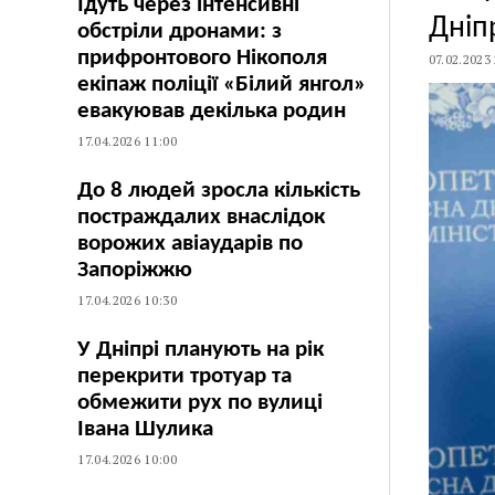
Їдуть через інтенсивні
Дніп
обстріли дронами: з
прифронтового Нікополя
07.02.2023
екіпаж поліції «Білий янгол»
евакуював декілька родин
17.04.2026 11:00
До 8 людей зросла кількість
постраждалих внаслідок
ворожих авіаударів по
Запоріжжю
17.04.2026 10:30
У Дніпрі планують на рік
перекрити тротуар та
обмежити рух по вулиці
Івана Шулика
17.04.2026 10:00