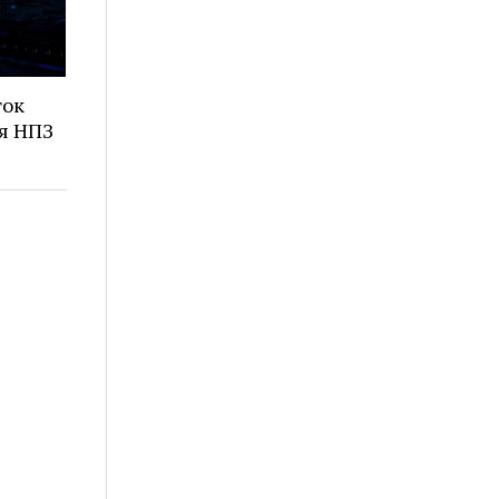
ток
ня НПЗ