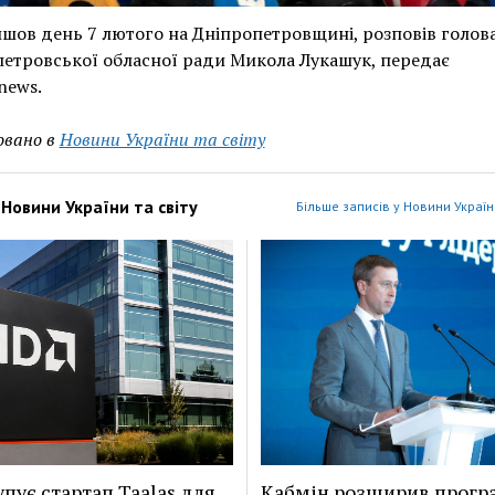
шов день 7 лютого на Дніпропетровщині, розповів голов
етровської обласної ради Микола Лукашук, передає
news.
овано в
Новини України та світу
з
Новини України та світу
Більше записів у Новини України
пує стартап Taalas для
Кабмін розширив програ