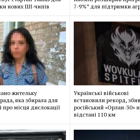
ки нових ШІ-чипів
7-9%” для підтримки агр
ано жительку
Українські військові
рада, яка збирала для
встановили рекорд, зб
і про місця дислокації
російський «Орлан-30» н
відстані 110 км