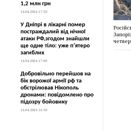
1,2 млн грн
16.04.2026 17:30
У Дніпрі в лікарні помер
Російс
постраждалий від нічної
Запорі
атаки РФ,згодом знайшли
четвер
ще одне тіло: уже п’ятеро
загиблих
16.04.2026 17:00
Добровільно перейшов на
бік ворожої армії рф та
обстрілював Нікополь
дронами: повідомлено про
підозру бойовику
16.04.2026 16:30