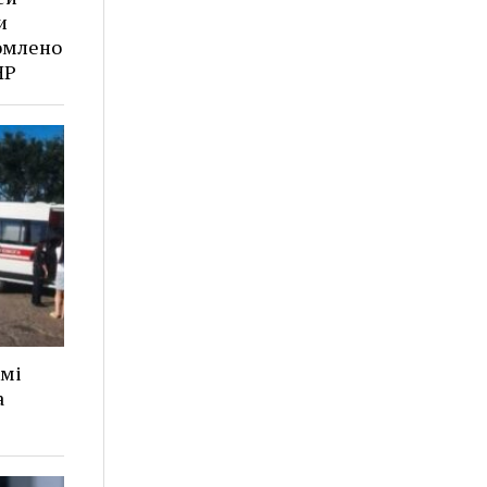
и
омлено
НР
ймі
а