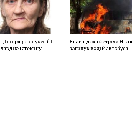
я Дніпра розшукує 61-
Внаслідок обстрілу Нік
Клавдію Істоміну
загинув водій автобуса