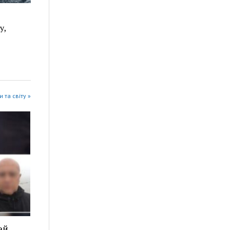
у,
 та світу »
ей