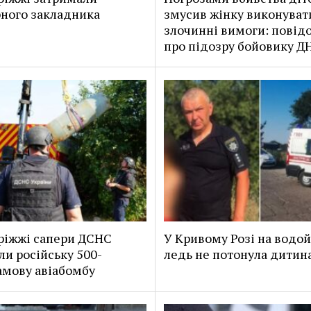
ного закладника
змусив жінку виконуват
злочинні вимоги: повід
про підозру бойовику Д
ріжжі сапери ДСНС
У Кривому Розі на водо
и російську 500-
ледь не потонула дитин
амову авіабомбу