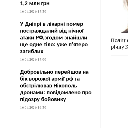
1,2 млн грн
16.04.2026 17:30
У Дніпрі в лікарні помер
постраждалий від нічної
атаки РФ,згодом знайшли
Поліці
ще одне тіло: уже п’ятеро
річну 
загиблих
16.04.2026 17:00
Добровільно перейшов на
бік ворожої армії рф та
обстрілював Нікополь
дронами: повідомлено про
підозру бойовику
16.04.2026 16:30