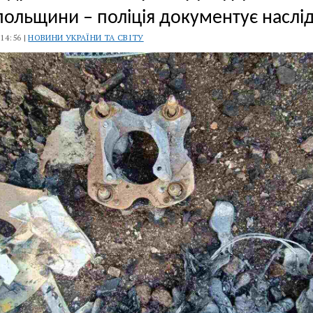
польщини – поліція документує наслі
 14:56 |
НОВИНИ УКРАЇНИ ТА СВІТУ