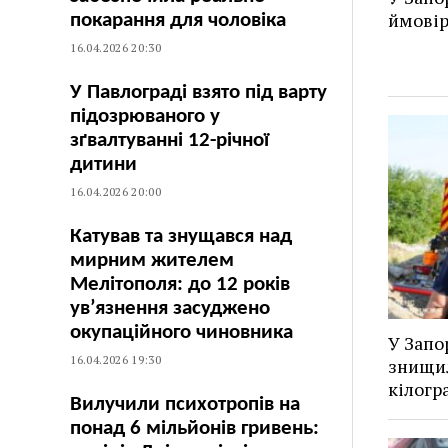
ймовір
покарання для чоловіка
16.04.2026 20:30
У Павлограді взято під варту
підозрюваного у
зґвалтуванні 12-річної
дитини
16.04.2026 20:00
Катував та знущався над
мирним жителем
Мелітополя: до 12 років
ув’язнення засуджено
окупаційного чиновника
У Запо
16.04.2026 19:30
знищил
кілогр
Вилучили психотропів на
понад 6 мільйонів гривень: