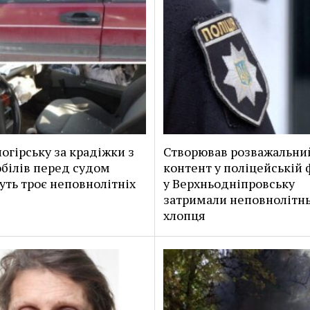
ногірську за крадіжки з
Створював розважальни
білів перед судом
контент у поліцейській 
уть троє неповнолітніх
у Верхньодніпровську
затримали неповнолітн
хлопця