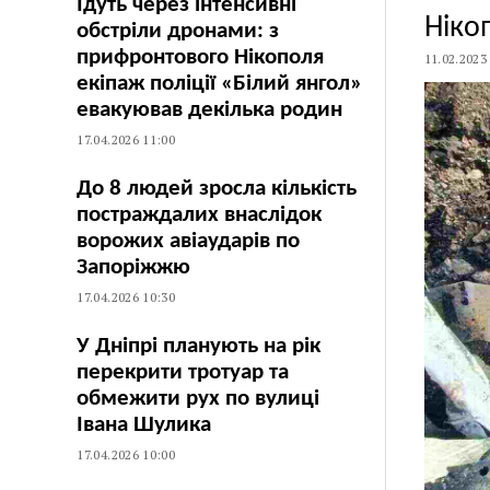
Їдуть через інтенсивні
Ніко
обстріли дронами: з
прифронтового Нікополя
11.02.2023
екіпаж поліції «Білий янгол»
евакуював декілька родин
17.04.2026 11:00
До 8 людей зросла кількість
постраждалих внаслідок
ворожих авіаударів по
Запоріжжю
17.04.2026 10:30
У Дніпрі планують на рік
перекрити тротуар та
обмежити рух по вулиці
Івана Шулика
17.04.2026 10:00