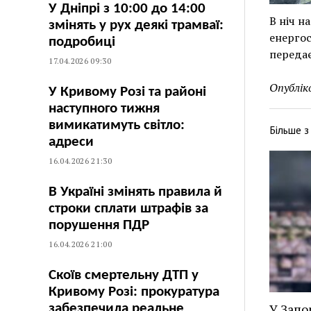
У Дніпрі з 10:00 до 14:00
В ніч н
змінять у рух деякі трамваї:
енергос
подробиці
передає
17.04.2026 09:30
Опублік
У Кривому Розі та районі
наступного тижня
вимикатимуть світло:
Більше 
адреси
16.04.2026 21:30
В Україні змінять правила й
строки сплати штрафів за
порушення ПДР
16.04.2026 21:00
Скоїв смертельну ДТП у
Кривому Розі: прокуратура
У Запо
забезпечила реальне