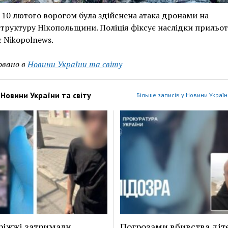
а 10 лютого ворогом була здійснена атака дронами на
труктуру Нікопольщини. Поліція фіксує наслідки прильот
 Nikopolnews.
овано в
Новини України та світу
з
Новини України та світу
Більше записів у Новини України
ріжжі затримали
Погрозами вбивства діт