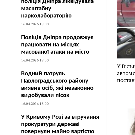
поліція Дніпра ліквідувала
масштабну
нарколабораторію
16.04.2026 19:00
Поліція Дніпра продовжує
працювати на місцях
масованої атаки на місто
16.04.2026 18:30
У Віль
автомо
Водний патруль
постан
Павлоградського району
виявив осіб, які незаконно
видобували пісок
16.04.2026 18:00
У Кривому Розі за втручання
прокуратури державі
повернули майно вартістю