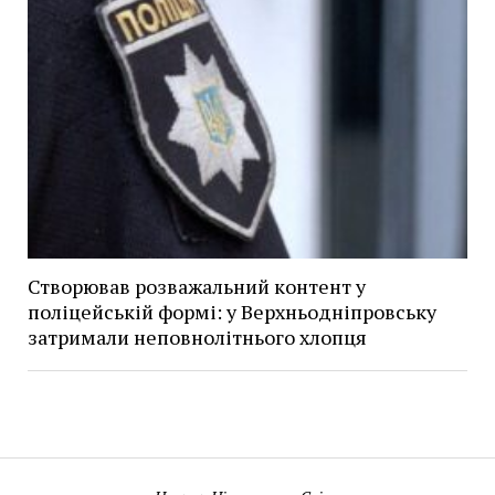
Створював розважальний контент у
поліцейській формі: у Верхньодніпровську
затримали неповнолітнього хлопця