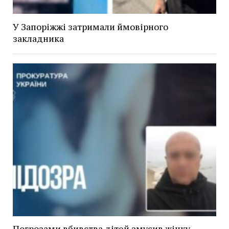
У Запоріжжі затримали ймовірного
закладника
Погрозами вбивства дітей змусив жінку