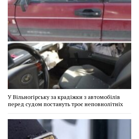
У Вільногірську за крадіжки з автомобілів
перед судом постануть троє неповнолітніх