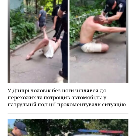
У Дніпрі чоловік без ноги чіплявся до
перехожих та потрощив автомобіль: у
патрульній поліції прокоментували ситуацію