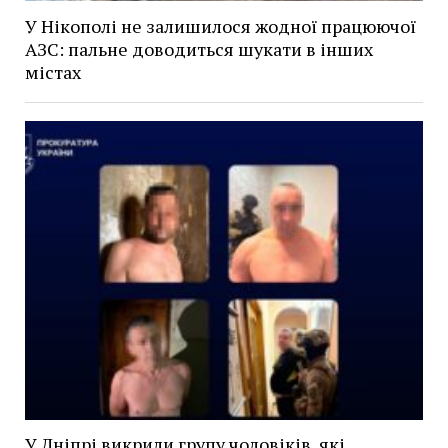
У Нікополі не залишилося жодної працюючої
АЗС: пальне доводиться шукати в інших
містах
У Дніпрі викрили групу чоловіків, які