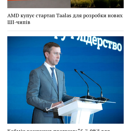
AMD купує стартап Taalas для розробки нових
ШІ-чипів
Кабмін розширив програму “5-7-9%” для