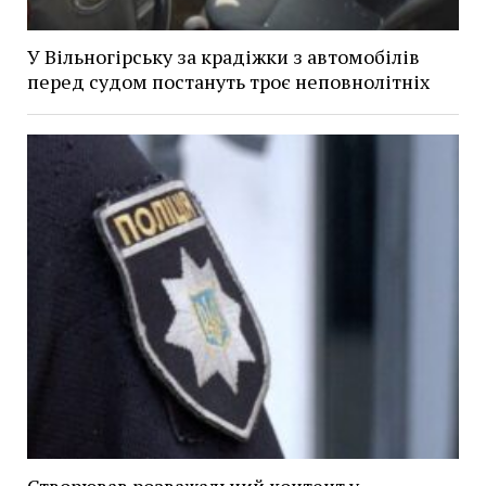
У Вільногірську за крадіжки з автомобілів
перед судом постануть троє неповнолітніх
Створював розважальний контент у