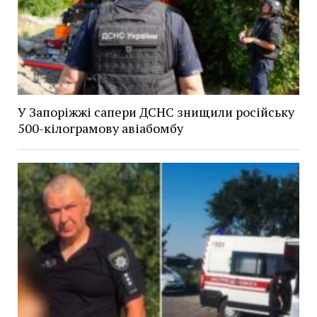
У Запоріжжі сапери ДСНС знищили російську
500-кілограмову авіабомбу