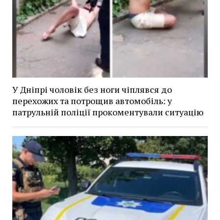
У Дніпрі чоловік без ноги чіплявся до
перехожих та потрощив автомобіль: у
патрульній поліції прокоментували ситуацію