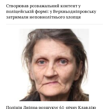
Створював розважальний контент у
поліцейській формі: у Верхньодніпровську
затримали неповнолітнього хлопця
Поліція Дніпра розшукує 61-річну Клавдію