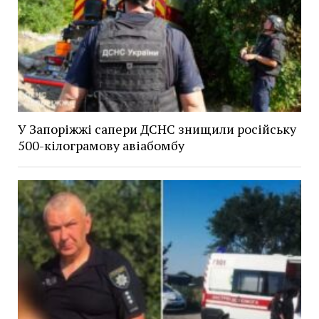
У Запоріжжі сапери ДСНС знищили російську
500-кілограмову авіабомбу