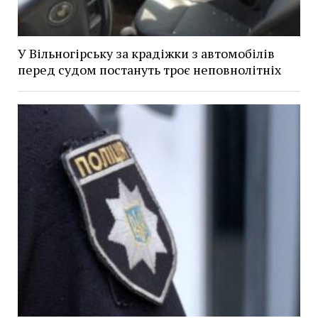
У Вільногірську за крадіжки з автомобілів
перед судом постануть троє неповнолітніх