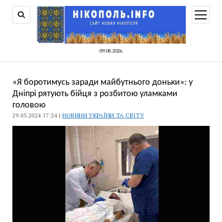
відкри
меню
09.08.2026
«Я боротимусь заради майбутнього доньки»: у
Дніпрі рятують бійця з розбитою уламками
головою
29.05.2024 17:24 |
НОВИНИ УКРАЇНИ ТА СВІТУ