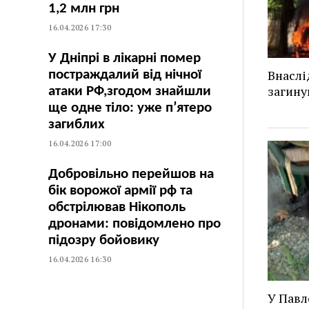
1,2 млн грн
16.04.2026 17:30
У Дніпрі в лікарні помер
Внаслі
постраждалий від нічної
загину
атаки РФ,згодом знайшли
ще одне тіло: уже п’ятеро
загиблих
16.04.2026 17:00
Добровільно перейшов на
бік ворожої армії рф та
обстрілював Нікополь
дронами: повідомлено про
підозру бойовику
16.04.2026 16:30
У Павл