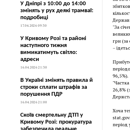
У Дніпрі з 10:00 до 14:00
збитков
змінять у рух деякі трамваї:
кількос
подробиці
Державн
17.04.2026 09:30
"За січ
великих
У Кривому Розі та районі
грн (за
наступного тижня
– ідеть
вимикатимуть світло:
адреси
Прибуто
16.04.2026 21:30
періодо
96,5%).
В Україні змінять правила й
"Частка
строки сплати штрафів за
26,8% (
порушення ПДР
Держста
16.04.2026 21:00
Хоча те
Скоїв смертельну ДТП у
stat.go
Кривому Розі: прокуратура
період 
забезпечила реальне