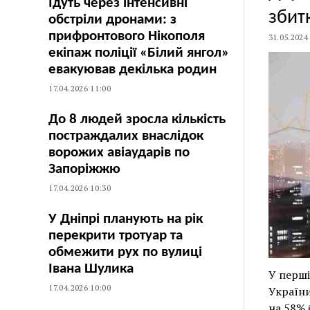
Їдуть через інтенсивні
збит
обстріли дронами: з
прифронтового Нікополя
31.05.2024
екіпаж поліції «Білий янгол»
евакуював декілька родин
17.04.2026 11:00
До 8 людей зросла кількість
постраждалих внаслідок
ворожих авіаударів по
Запоріжжю
17.04.2026 10:30
У Дніпрі планують на рік
перекрити тротуар та
обмежити рух по вулиці
Івана Шулика
У перші
17.04.2026 10:00
України
на 58% 