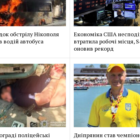
док обстрілу Нікополя
Економіка США несподі
в водій автобуса
втратила робочі місця, 
оновив рекорд
ограді поліцейські
Дніпрянин став чемпіо