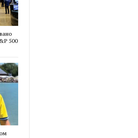
вано
S&P 500
ном