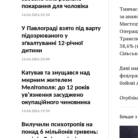
покарання для чоловіка
Тимчасо
16.04.2026 20:30
за анал
Мистецт
У Павлограді взято під варту
Операці
підозрюваного у
Транспо
зґвалтуванні 12-річної
38,6% (
дитини
Сільськ
16.04.2026 20:00
Дані на
Катував та знущався над
федерац
мирним жителем
бойові д
Мелітополя: до 12 років
ув’язнення засуджено
Опублік
окупаційного чиновника
16.04.2026 19:30
Більше 
Вилучили психотропів на
понад 6 мільйонів гривень: