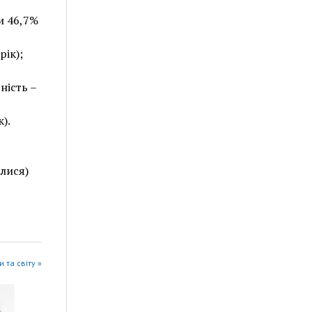
и 46,7%
рік);
ність –
).
елися)
 та світу »