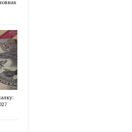
човнах
алку:
027