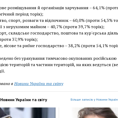
ве розміщування й організація харчування – 64,1% (прот
огічний період торік);
во, спорт, розваги та відпочинок – 60,0% (проти 54,3% то
ї з нерухомим майном – 40,7% (проти 39,7% торік);
рт, складське господарство, поштова та кур'єрська діяль
проти 37,9% торік);
е, лісове та рибне господарство – 38,2% (проти 54,1% торік
ведено без урахування тимчасово окупованих російською
ією територій та частини територій, на яких ведуться (в
ії.
овано в
Новини України та світу
з
Новини України та світу
Більше записів у Новини України