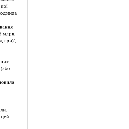
ьної
илюднила
ування
,6 млрд
 грн)",
дним
 (або
новила
ли.
 цей