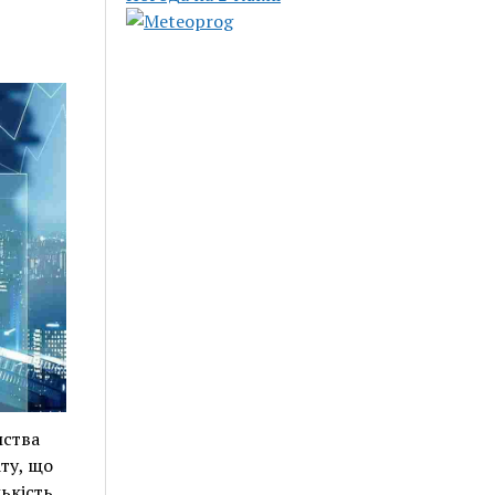
мства
ту, що
лькість