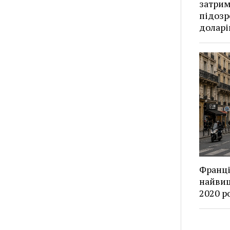
затрим
підозр
доларі
Франці
найвищ
2020 р