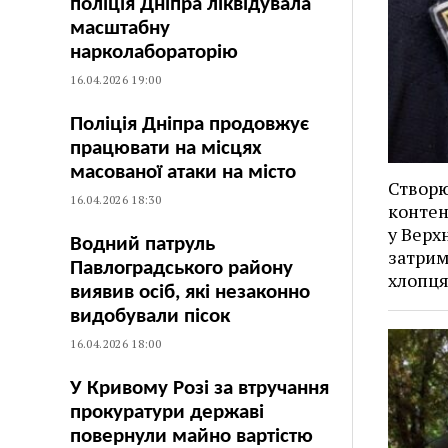
поліція Дніпра ліквідувала
масштабну
нарколабораторію
16.04.2026 19:00
Поліція Дніпра продовжує
працювати на місцях
масованої атаки на місто
Створю
16.04.2026 18:30
контен
у Верх
Водний патруль
затрим
Павлоградського району
хлопц
виявив осіб, які незаконно
видобували пісок
16.04.2026 18:00
У Кривому Розі за втручання
прокуратури державі
повернули майно вартістю