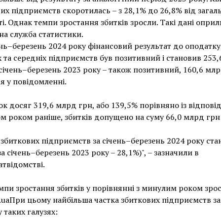
их підприємств скоротилась – з 28,1% до 26,8% від загал
ті. Однак темпи зростання збитків зросли. Такі дані опр
а служба статистики.
ень–березень 2024 року фінансовий результат до оподатк
 та середніх підприємств був позитивний і становив 253
 січень–березень 2023 року – також позитивний, 160,6 млрд
ся у повідомленні.
к досяг 319,6 млрд грн, або 139,5% порівняно із відпові
м роком раніше, збитків допущено на суму 66,0 млрд грн
 збиткових підприємств за січень–березень 2024 року ста
за січень–березень 2023 року – 28,1%)", – зазначили в
твідомстві.
мпи зростання збитків у порівнянні з минулим роком зрос
v.uaПри цьому найбільша частка збиткових підприємств за
у таких галузях: