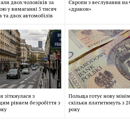
али двох чоловіків за
Європи з веслування на 
ою у вимаганні 5 тисяч
«дракон»
в та двох автомобілів
я зіткнулася з
Польща готує нову мінім
им рівнем безробіття з
скільки платитимуть з 2
оку
року