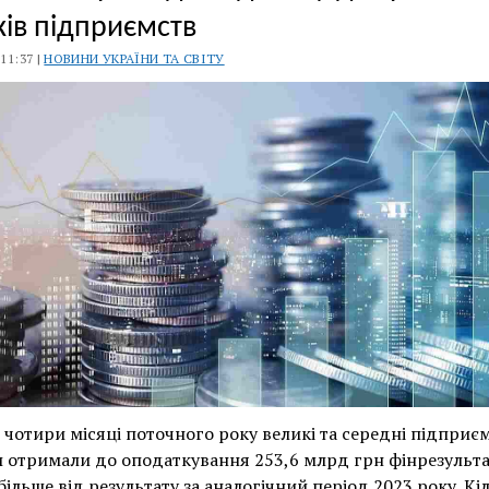
ків підприємств
 11:37 |
НОВИНИ УКРАЇНИ ТА СВІТУ
 чотири місяці поточного року великі та середні підприє
 отримали до оподаткування 253,6 млрд грн фінрезульта
більше від результату за аналогічний період 2023 року. Кі