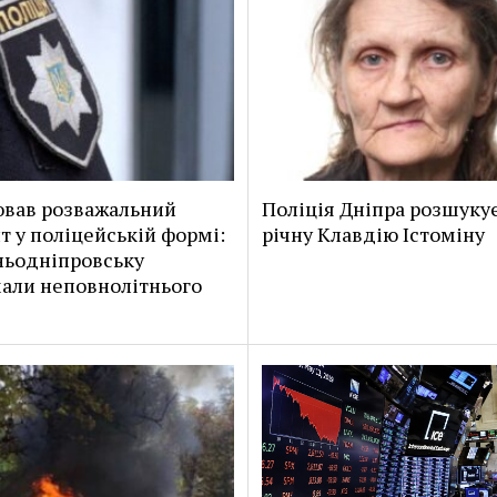
вав розважальний
Поліція Дніпра розшукує
т у поліцейській формі:
річну Клавдію Істоміну
ньодніпровську
али неповнолітнього
я