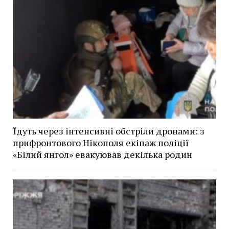
Їдуть через інтенсивні обстріли дронами: з
прифронтового Нікополя екіпаж поліції
«Білий янгол» евакуював декілька родин