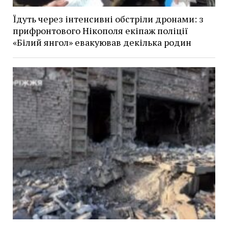
Їдуть через інтенсивні обстріли дронами: з
прифронтового Нікополя екіпаж поліції
«Білий янгол» евакуював декілька родин