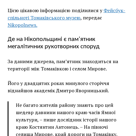
Цією цікавою інформацією поділилися у
Фейсбук-
спільноті Томаківського музею
, передає
Nikopolnews.
Де на Нікопольщині є пам’ятник
мегалітичних рукотворних споруд
За даними джерела, пам’ятник знаходиться на
території між Томаківкою і селом Мирове.
Його у двадцятих роках минулого сторіччя
віднайшов академік Дмитро Яворницький.
Не багато жителів району знають про цей
шедевр давнини нашого краю часів Ямної
культури, – пише дослідник історії нашого
краю Костянтин Антонець. – На півночі
селища Мирове, край дороги на Томаківку,