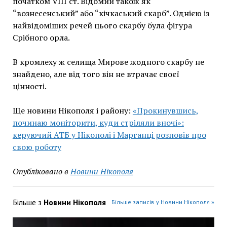
початком VIII ст. Відомий також як
“вознесенський” або “кічкаський скарб”. Однією із
найвідоміших речей цього скарбу була фігура
Срібного орла.
В кромлеху ж селища Мирове жодного скарбу не
знайдено, але від того він не втрачає своєї
цінності.
Ще новини Нікополя і району:
«Прокинувшись,
починаю моніторити, куди стріляли вночі»:
керуючий АТБ у Нікополі і Марганці розповів про
свою роботу
Опубліковано в
Новини Нікополя
Більше з
Новини Нікополя
Більше записів у Новини Нікополя »