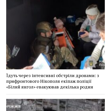
Їдуть через інтенсивні обстріли дронами: з
прифронтового Нікополя екіпаж поліції
«Білий янгол» евакуював декілька родин