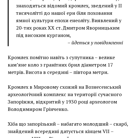
знаходиться відомий кромлех, зведений у II
тисячолітті до нашої ери біля поховання
ямної культури епохи енеоліту. Виявлений у
20-тих роках XX ст. Дмитром Яворницьким
під високим курганом,
– йдеться у повідомленні
Кромлех помітно навіть з супутника – велике
кам’яне коло з гранітних брил діаметром 17
метрів. Висота в середині – півтора метри.
Кромлех в Мировому схожий на Вознесенський
археологічний комплекс на території сучасного
Запоріжжя, відкритий у 1930 році археологом
Володимиром Грінченко.
Хіба що запорізький – набагато молодший – скарб,
знайдений всередині датується кінцем VII –