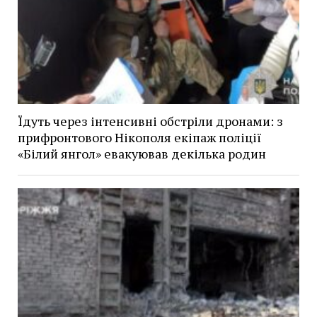
Їдуть через інтенсивні обстріли дронами: з
прифронтового Нікополя екіпаж поліції
«Білий янгол» евакуював декілька родин