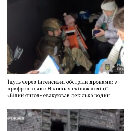
Їдуть через інтенсивні обстріли дронами: з
прифронтового Нікополя екіпаж поліції
«Білий янгол» евакуював декілька родин