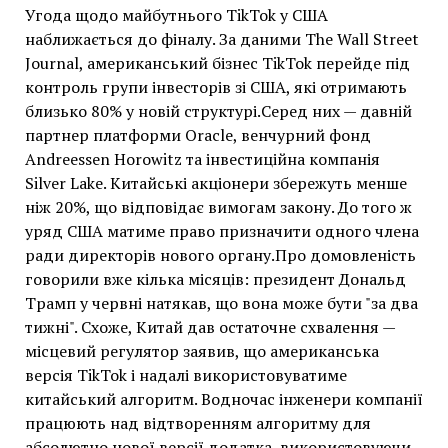
Угода щодо майбутнього TikTok у США
наближається до фіналу. За даними The Wall Street
Journal, американський бізнес TikTok перейде під
контроль групи інвесторів зі США, які отримають
близько 80% у новій структурі.Серед них — давній
партнер платформи Oracle, венчурний фонд
Andreessen Horowitz та інвестиційна компанія
Silver Lake. Китайські акціонери збережуть менше
ніж 20%, що відповідає вимогам закону. До того ж
уряд США матиме право призначити одного члена
ради директорів нового органу.Про домовленість
говорили вже кілька місяців: президент Дональд
Трамп у червні натякав, що вона може бути "за два
тижні". Схоже, Китай дав остаточне схвалення —
місцевий регулятор заявив, що американська
версія TikTok і надалі використовуватиме
китайський алгоритм. Водночас інженери компанії
працюють над відтворенням алгоритму для
абсолютно нової версії додатка, використовуючи