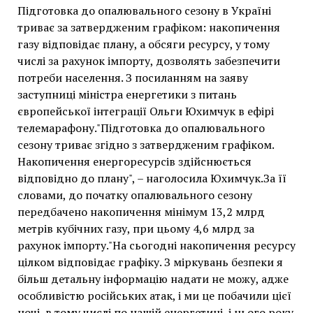
Підготовка до опалювального сезону в Україні
триває за затвердженим графіком: накопичення
газу відповідає плану, а обсяги ресурсу, у тому
числі за рахунок імпорту, дозволять забезпечити
потреби населення. З посиланням на заяву
заступниці міністра енергетики з питань
європейської інтеграції Ольги Юхимчук в ефірі
телемарафону."Підготовка до опалювального
сезону триває згідно з затвердженим графіком.
Накопичення енергоресурсів здійснюється
відповідно до плану", – наголосила Юхимчук.За її
словами, до початку опалювального сезону
передбачено накопичення мінімум 13,2 млрд
метрів кубічних газу, при цьому 4,6 млрд за
рахунок імпорту."На сьогодні накопичення ресурсу
цілком відповідає графіку. З міркувань безпеки я
більш детальну інформацію надати не можу, адже
особливістю російських атак, і ми це побачили цієї
ночі, в тому числі по нашій енергетиці, і цього року