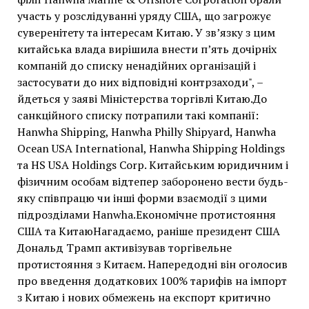
участь у розслідуванні уряду США, що загрожує
суверенітету та інтересам Китаю. У зв’язку з цим
китайська влада вирішила внести п’ять дочірніх
компаній до списку ненадійних організацій і
застосувати до них відповідні контрзаходи", –
йдеться у заяві Міністерства торгівлі Китаю.До
санкційного списку потрапили такі компанії:
Hanwha Shipping, Hanwha Philly Shipyard, Hanwha
Ocean USA International, Hanwha Shipping Holdings
та HS USA Holdings Corp. Китайським юридичним і
фізичним особам відтепер заборонено вести будь-
яку співпрацю чи інші форми взаємодії з цими
підрозділами Hanwha.Економічне протистояння
США та КитаюНагадаємо, раніше президент США
Дональд Трамп активізував торгівельне
протистояння з Китаєм. Напередодні він оголосив
про введення додаткових 100% тарифів на імпорт
з Китаю і нових обмежень на експорт критично