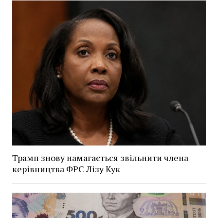
Трамп знову намагається звільнити члена
керівництва ФРС Лізу Кук