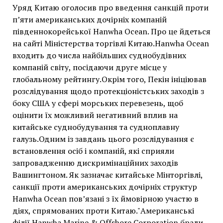
Уряд Китаю оголосив про введення санкцій проти
п’яти американських дочірніх компаній
південнокорейської Hanwha Ocean. Про це йдеться
на сайті Міністерства торгівлі Китаю.Hanwha Ocean
входить до числа найбільших суднобудівних
компаній світу, посідаючи друге місце у
глобальному рейтингу.Окрім того, Пекін ініціював
розслідування щодо протекціоністських заходів з
боку США у сфері морських перевезень, щоб
оцінити їх можливий негативний вплив на
китайське суднобудування та судноплавну
галузь.Одним із завдань цього розслідування є
встановлення осіб і компаній, які сприяли
запровадженню дискримінаційних заходів
Вашингтоном. Як зазначає китайське Мінторгівлі,
санкції проти американських дочірніх структур
Hanwha Ocean пов’язані з їх ймовірною участю в
діях, спрямованих проти Китаю."Американські
філії Hanwha Marine & Offshore Corporation брали