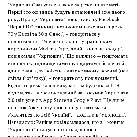
"Укрпошта" запускає власну мережу поштоматів.
Перші сто одиниць будуть встановлені вже цього
року. Про це "Укрпошта" повідомила у Facebook.
"Перші 100 одиниць встановимо вже цього року —
70 у Києві та 30 в Одесі", – говориться у
повідомленні. "Усе це спільно з українським
виробником Modern Expo, який і виграв тендер", –
повідомляє "Укрпошта". "Що важливо — поштомати
створені за підвищеними стандартами безпеки й
адаптовані для роботи в автономному режимі (без
світла й звʼязку)", – говориться у повідомленні.
Відтак отримати посилку можна буде як за ПІН-
кодом, так і через оновлений застосунок Укрпошта
2.0 (він уже є в App Store та Google Play). "Це лише
початок. Уже наступного року поштомати
з’являться по всій Україні", – додали в "Укрпошті".
Нагадаємо: Раніше повідомлялося, що з 1 жовтня
"Укрпошта" знижує вартість дрібного
відправлення Prime до Сполучених Штатів