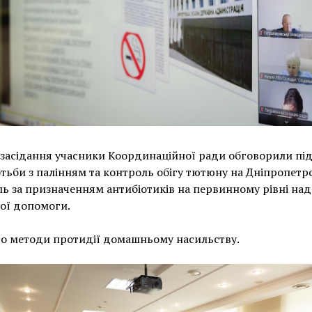
 засідання учасники Координаційної ради обговорили пі
тьби з палінням та контроль обігу тютюну на Дніпропетр
ь за призначенням антибіотиків на первинному рівні на
ої допомоги.
о методи протидії домашньому насильству.