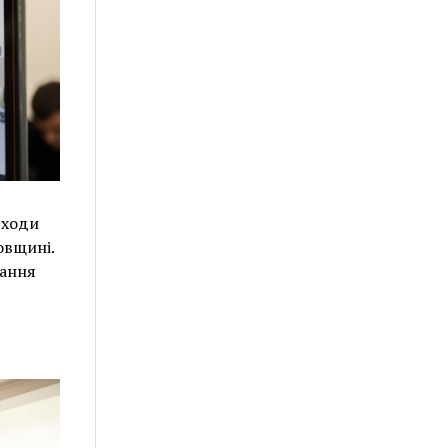
дходи
овщині.
дання