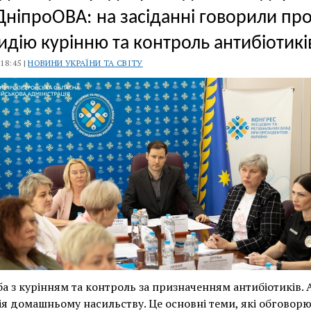
ДніпроОВА: на засіданні говорили пр
идію курінню та контроль антибіотикі
 18:45 |
НОВИНИ УКРАЇНИ ТА СВІТУ
а з курінням та контроль за призначенням антибіотиків. 
я домашньому насильству. Це основні теми, які обговор