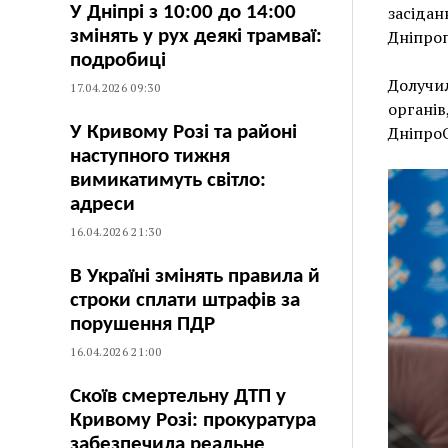
У Дніпрі з 10:00 до 14:00
засідан
змінять у рух деякі трамваї:
Дніпроп
подробиці
Долучи
17.04.2026 09:30
органів
У Кривому Розі та районі
Дніпро
наступного тижня
вимикатимуть світло:
адреси
16.04.2026 21:30
В Україні змінять правила й
строки сплати штрафів за
порушення ПДР
16.04.2026 21:00
Скоїв смертельну ДТП у
Кривому Розі: прокуратура
забезпечила реальне