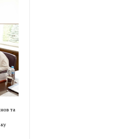
нов та
ьку