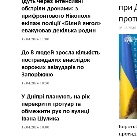
Їдуть через інтенсивні
при 
обстріли дронами: з
прифронтового Нікополя
прот
екіпаж поліції «Білий янгол»
05.06.2026
евакуював декілька родин
17.04.2026 11:00
До 8 людей зросла кількість
постраждалих внаслідок
ворожих авіаударів по
Запоріжжю
17.04.2026 10:30
У Дніпрі планують на рік
перекрити тротуар та
обмежити рух по вулиці
Івана Шулика
Боротьб
17.04.2026 10:00
протиді