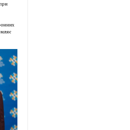
 при
ронних
омляє