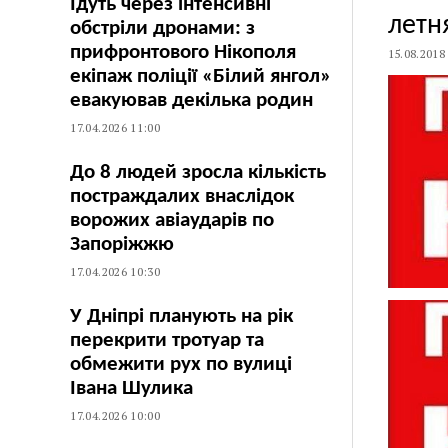
Їдуть через інтенсивні
летн
обстріли дронами: з
прифронтового Нікополя
15.08.2018
екіпаж поліції «Білий янгол»
евакуював декілька родин
17.04.2026 11:00
До 8 людей зросла кількість
постраждалих внаслідок
ворожих авіаударів по
Запоріжжю
17.04.2026 10:30
У Дніпрі планують на рік
перекрити тротуар та
обмежити рух по вулиці
Івана Шулика
17.04.2026 10:00