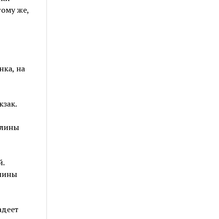
тому же,
ка, на
кзак.
Алины
.
лины
адеет