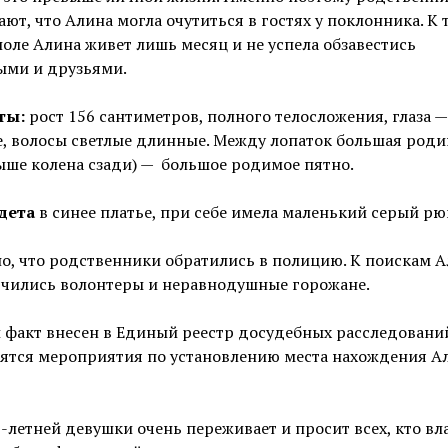
ют, что Алина могла очутиться в гостях у поклонника. К 
оле Алина живет лишь месяц и не успела обзавестись
ыми и друзьями.
ты:
рост 156 сантиметров, полного телосложения, глаза —
, волосы светлые длинные. Между лопаток большая родин
ыше колена сзади) — большое родимое пятно.
дета
в синее платье, при себе имела маленький серый рю
о, что родственники обратились в полицию. К поискам 
чились волонтеры и неравнодушные горожане.
факт внесен в Единый реестр досудебных расследований
ятся мероприятия по установлению места нахождения А
-летней девушки очень переживает и просит всех, кто вл