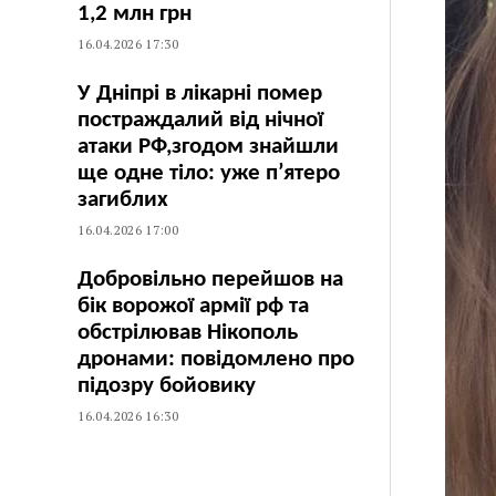
1,2 млн грн
16.04.2026 17:30
У Дніпрі в лікарні помер
постраждалий від нічної
атаки РФ,згодом знайшли
ще одне тіло: уже п’ятеро
загиблих
16.04.2026 17:00
Добровільно перейшов на
бік ворожої армії рф та
обстрілював Нікополь
дронами: повідомлено про
підозру бойовику
16.04.2026 16:30