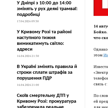
У Дніпрі з 10:00 до 14:00
змінять у рух деякі трамваї:
подробиці
17.04.2026 09:30
14 авг
Бойко.
У Кривому Розі та районі
что ско
наступного тижня
вимикатимуть світло:
Однако 
адреси
этом
И
16.04.2026 21:30
Известн
В Україні змінять правила й
«Электр
строки сплати штрафів за
телефон
порушення ПДР
связь с
16.04.2026 21:00
По слов
Скоїв смертельну ДТП у
ей пред
Кривому Розі: прокуратура
для нее
забезпечила реальне