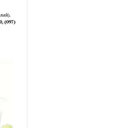
е
лай).
0, (097)