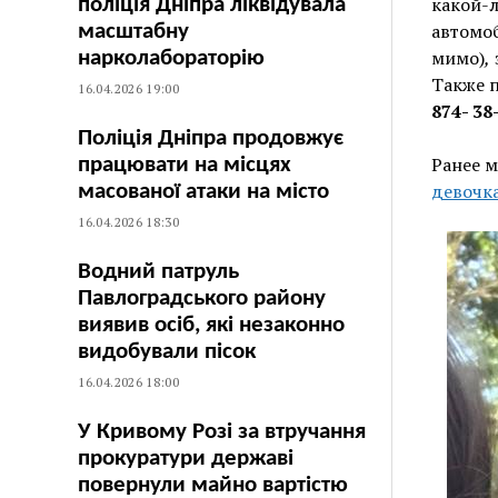
какой-
поліція Дніпра ліквідувала
автомоб
масштабну
мимо)
,
нарколабораторію
Также 
16.04.2026 19:00
874- 38
Поліція Дніпра продовжує
Ранее м
працювати на місцях
девочк
масованої атаки на місто
16.04.2026 18:30
Водний патруль
Павлоградського району
виявив осіб, які незаконно
видобували пісок
16.04.2026 18:00
У Кривому Розі за втручання
прокуратури державі
повернули майно вартістю