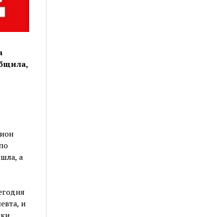
а
общила,
дион
по
шла, а
сегодня
евта, и
ики