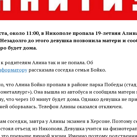
уста, около 11:00, в Никополе пропала 19-летняя Алин
 Незадолго до этого девушка позвонила матери и со
ро будет дома.
к родителям Алина так и не попала. Об
нформатору
рассказала соседка семьи Бойко.
о, что Алина Бойко пропала в районе парка Победы (ста
ометаллург»). Она вышла из автобуса и сообщила матери 
у, что через 10 минут будет дома. Однако девушка не при
 ней оборвалась. Телефон Алины оказался отключен.
ам соседки, завтра у Алины экзамен в Херсоне. Поэтому 
стоял отъезд из Никополя. Девушка учится на
физиотерап
 это превыше личной жизни. Именно поэтому р
одственн