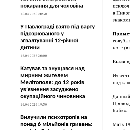
исключа
покарання для чоловіка
в Никоп
16.04.2026 20:30
знаком
У Павлограді взято під варту
Приме
підозрюваного у
голубые
зґвалтуванні 12-річної
ноге (в
дитини
16.04.2026 20:00
Была о
Катував та знущався над
Известн
мирним жителем
подклю
Мелітополя: до 12 років
ув’язнення засуджено
Данный 
окупаційного чиновника
Провод
16.04.2026 19:30
Бойко.
Вилучили психотропів на
Мать 19
понад 6 мільйонів гривень: