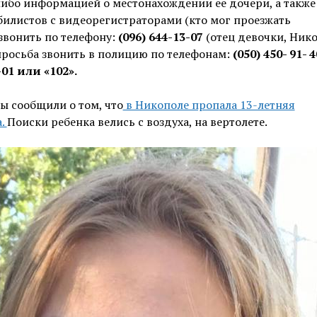
либо информацией о местонахождении ее дочери, а такж
илистов с видеорегистраторами (кто мог проезжать
звонить по телефону:
(096) 644-13-07
(отец девочки, Нико
просьба звонить в полицию по телефонам:
(050) 450- 91- 4
-01 или «102».
ы сообщили о том, что
в Никополе пропала 13-летняя
а.
Поиски ребенка велись с воздуха, на вертолете.