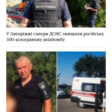
У Запоріжжі сапери ДСНС знищили російську
500-кілограмову авіабомбу