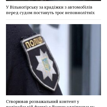
У Вільногірську за крадіжки з автомобілів
перед судом постануть троє неповнолітніх
Створював розважальний контент у
поліцейській формі: у Верхньодніпровську