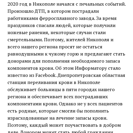
2020 год в Никополе начался с печальных событий.
Произошло ДТП, в котором пострадали
работниками ферросплавного завода. За время
праздников спасали людей, которые получили
ножевые ранения, некоторые случаи стали
смертельными. Поэтому, жителей Никополя и
всего нашего региона просят не остаться
равнодушными к чужому горю и предлагают стать
донорами для пополнения необходимого запаса
компонентов крови. Об этом Информатору стало
известно из Facebook. Днепропетровская областная
станция переливания крови в Никополе
обслуживает больницы в пяти городах нашего
региона и обеспечивает всех пострадавших
компонентами крови. Однако не у всех пациентов
есть родные, которые смогли бы пополнить
израсходованные на лечение запасы крови.
Поэтому, каждый может поучаствовать в добром
деле. Донором может стать любой гражданин