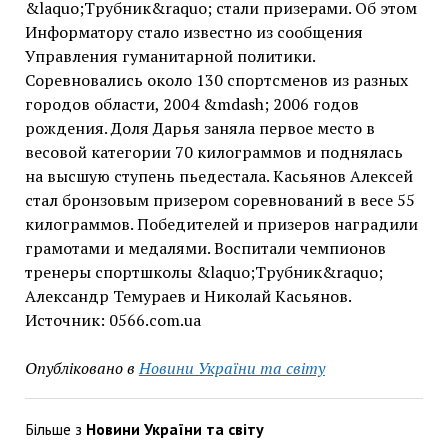
&laquo;Трубник&raquo; стали призерами. Об этом
Информатору стало известно из сообщения
Управления гуманитарной политики.
Соревновались около 130 спортсменов из разных
городов области, 2004 &mdash; 2006 годов
рождения. Доля Дарья заняла первое место в
весовой категории 70 килограммов и поднялась
на высшую ступень пьедестала. Касьянов Алексей
стал бронзовым призером соревнований в весе 55
килограммов. Победителей и призеров наградили
грамотами и медалями. Воспитали чемпионов
тренеры спортшколы &laquo;Трубник&raquo;
Александр Темураев и Николай Касьянов.
Источник: 0566.com.ua
Опубліковано в
Новини України та світу
Більше з
Новини України та світу