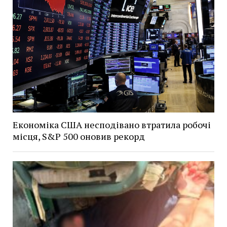
Економіка США несподівано втратила робочі
місця, S&P 500 оновив рекорд