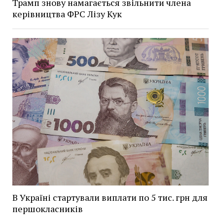
Трамп знову намагається звільнити члена
керівництва ФРС Лізу Кук
В Україні стартували виплати по 5 тис. грн для
першокласників