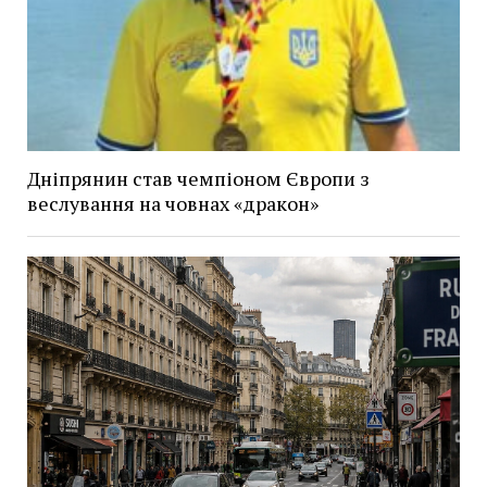
Дніпрянин став чемпіоном Європи з
веслування на човнах «дракон»