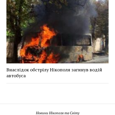
Внаслідок обстрілу Нікополя загинув водій
автобуса
Новини Нікополя та Світу