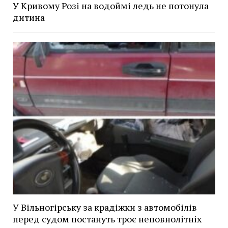
У Кривому Розі на водоймі ледь не потонула
дитина
У Вільногірську за крадіжки з автомобілів
перед судом постануть троє неповнолітніх