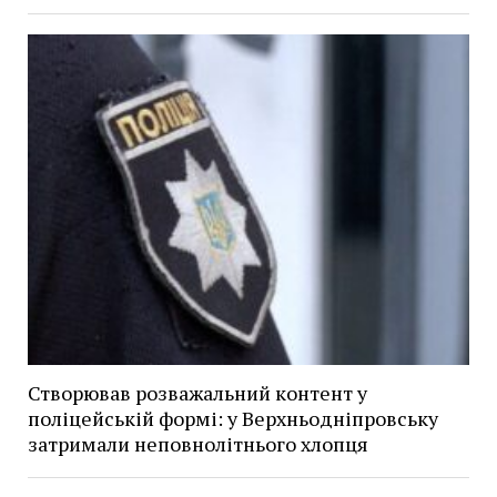
Створював розважальний контент у
поліцейській формі: у Верхньодніпровську
затримали неповнолітнього хлопця