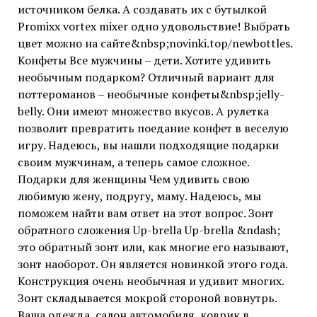
источником белка. А создавать их с бутылкой
Promixx vortex mixer одно удовольствие! Выбрать
цвет можно на сайте&nbsp;novinki.top/newbottles.
Конфеты Все мужчины – дети. Хотите удивить
необычным подарком? Отличный вариант для
поттероманов – необычные конфеты&nbsp;jelly-
belly. Они имеют множество вкусов. А рулетка
позволит превратить поедание конфет в веселую
игру. Надеюсь, вы нашли подходящие подарки
своим мужчинам, а теперь самое сложное.
Подарки для женщины Чем удивить свою
любимую жену, подругу, маму. Надеюсь, мы
поможем найти вам ответ на этот вопрос. Зонт
обратного сложения Up-brella Up-brella &ndash;
это обратный зонт или, как многие его называют,
зонт наоборот. Он является новинкой этого года.
Конструкция очень необычная и удивит многих.
Зонт складывается мокрой стороной вовнутрь.
Ваша одежда, салон автомобиля, коврик в