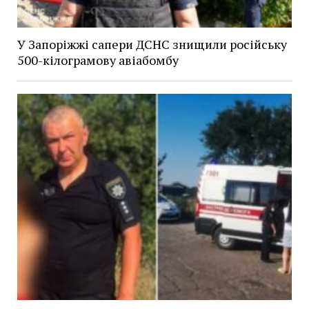
У Запоріжжі сапери ДСНС знищили російську
500-кілограмову авіабомбу