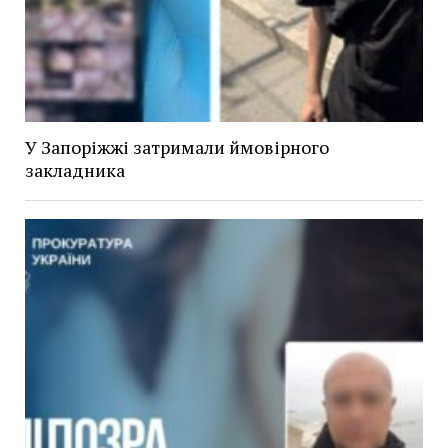
У Запоріжжі затримали ймовірного
закладника