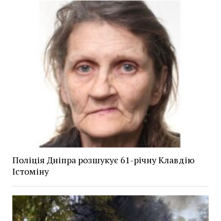
Поліція Дніпра розшукує 61-річну Клавдію
Істоміну