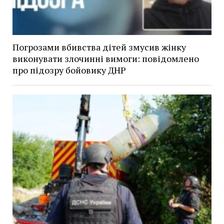
Погрозами вбивства дітей змусив жінку
виконувати злочинні вимоги: повідомлено
про підозру бойовику ДНР