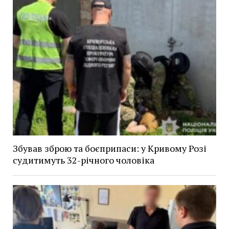
Збував зброю та боєприпаси: у Кривому Розі
судитимуть 32-річного чоловіка