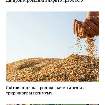
Дніпропетровщині викрито трьох осіб
Світові ціни на продовольство досягли
трирічного максимуму