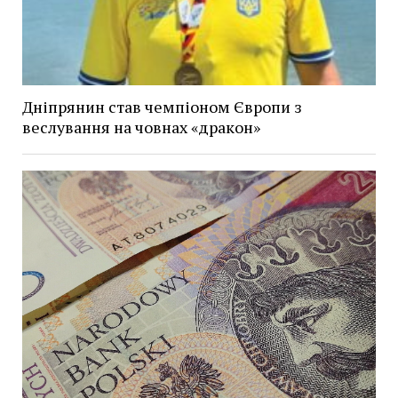
Дніпрянин став чемпіоном Європи з
веслування на човнах «дракон»