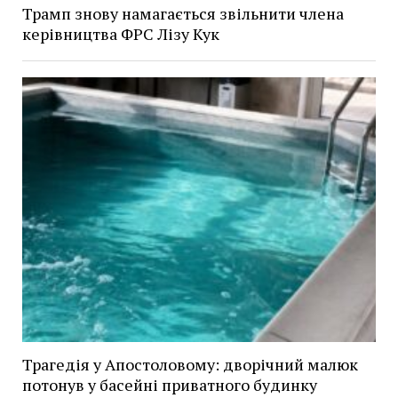
Трамп знову намагається звільнити члена
керівництва ФРС Лізу Кук
Трагедія у Апостоловому: дворічний малюк
потонув у басейні приватного будинку