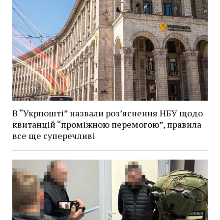
В “Укрпошті” назвали роз’яснення НБУ щодо
квитанцій “проміжною перемогою”, правила
все ще суперечливі