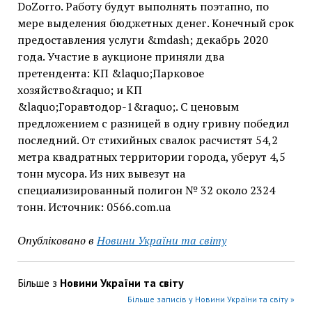
DoZorro. Работу будут выполнять поэтапно, по
мере выделения бюджетных денег. Конечный срок
предоставления услуги &mdash; декабрь 2020
года. Участие в аукционе приняли два
претендента: КП &laquo;Парковое
хозяйство&raquo; и КП
&laquo;Горавтодор-1&raquo;. С ценовым
предложением с разницей в одну гривну победил
последний. От стихийных свалок расчистят 54,2
метра квадратных территории города, уберут 4,5
тонн мусора. Из них вывезут на
специализированный полигон № 32 около 2324
тонн. Источник: 0566.com.ua
Опубліковано в
Новини України та світу
Більше з
Новини України та світу
Більше записів у Новини України та світу »