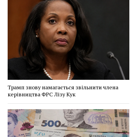
Трамп знову намагається звільнити члена
керівництва ФРС Лізу Кук