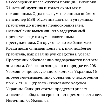
из сообщения пресс-службы полиции Никополя.
31-летний мужчина пытался скрыться с
похищенным. Однако злоумышленника поймал
пенсионер МВД. Мужчина догнал и удерживал
грабителя до приезда правоохранителей.
Полицейские выяснили, что задержанный
причастен еще к двум аналогичным
преступлениям. Он орудовал возле банкоматов.
Когда люди снимали деньги, к ним подбегал
грабитель, вырывал из рук средства и убегал.
Преступник обоснованно подозревается по трем
эпизодам. Сейчас он задержан в порядке ст. 208
Уголовно-процессуального кодекса Украины. 16
апреля злоумышленнику объявили о подозрении
по ч. 2 ст. 186 (грабеж) Уголовного кодекса
Украины. Санкция статьи предусматривает
лишение свободы на срок от четырех до шести лет.
Источник: 0566.com.ua