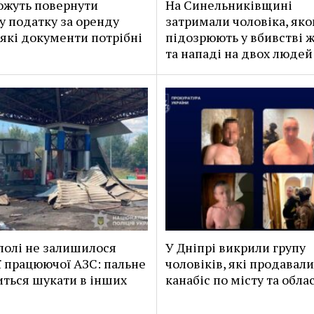
жуть повернути
На Синельниківщині
у податку за оренду
затримали чоловіка, яко
 які документи потрібні
підозрюють у вбивстві 
та нападі на двох людей
полі не залишилося
У Дніпрі викрили групу
 працюючої АЗС: пальне
чоловіків, які продавали
ться шукати в інших
канабіс по місту та обла