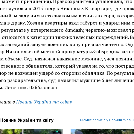
 момент причинения). Правоохранители установили, что
т случился в 2015 году в Никополе. В квартире, где про
ный, между ним и его знакомым возникла ссора, котора
ла в драку. Хозяин квартиры взял табурет и ударил ним 
В результате у потерпевшего &mdash; черепно-мозговая т
 относятся к категории тяжких телесных повреждений. В
ых заседаний злоумышленник вину признал частично. Од
ор Никопольской местной прокуратуры&nbsp; доказал ег
м объеме. Суд, назначая наказание мужчине, учел позици
ственного обвинителя, который указал на то, что постр
пор не возмещен ущерб со стороны обидчика. По результ
го разбирательства, суд назначил мужчине 5 лет лишени
. Источник: 0566.com.ua
овано в
Новини України та світу
з
Новини України та світу
Більше записів у Новини України