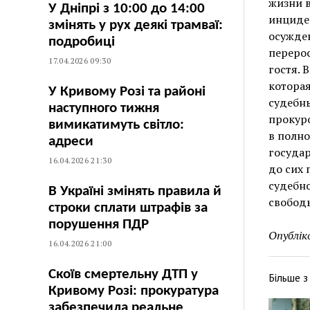
жизни в
У Дніпрі з 10:00 до 14:00
инциден
змінять у рух деякі трамваї:
осужден
подробиці
перерос
17.04.2026 09:30
гостя. 
которая
У Кривому Розі та районі
судебн
наступного тижня
прокур
вимикатимуть світло:
в полно
адреси
государ
16.04.2026 21:30
до сих 
судебно
В Україні змінять правила й
свободы
строки сплати штрафів за
порушення ПДР
Опублік
16.04.2026 21:00
Скоїв смертельну ДТП у
Більше 
Кривому Розі: прокуратура
забезпечила реальне