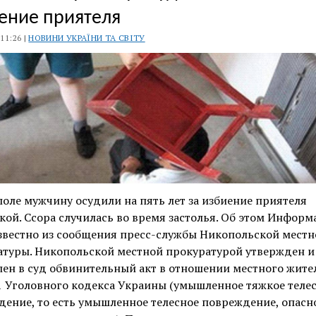
ение приятеля
 11:26 |
НОВИНИ УКРАЇНИ ТА СВІТУ
оле мужчину осудили на пять лет за избиение приятеля
кой. Ссора случилась во время застолья. Об этом Информ
звестно из сообщения пресс-службы Никопольской местн
атуры. Никопольской местной прокуратурой утвержден и
ен в суд обвинительный акт в отношении местного жител
21 Уголовного кодекса Украины (умышленное тяжкое теле
ение, то есть умышленное телесное повреждение, опасн