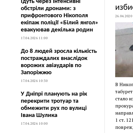
Їдуть через інтенсивні
изби
обстріли дронами: з
прифронтового Нікополя
26.04.2020
екіпаж поліції «Білий янгол»
евакуював декілька родин
17.04.2026 11:00
До 8 людей зросла кількість
постраждалих внаслідок
ворожих авіаударів по
Запоріжжю
17.04.2026 10:30
В Никоп
табурет
У Дніпрі планують на рік
стало и
перекрити тротуар та
прокур
обмежити рух по вулиці
направл
Івана Шулика
1 ст. 1
17.04.2026 10:00
поврежд