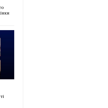
го
жінки
сті