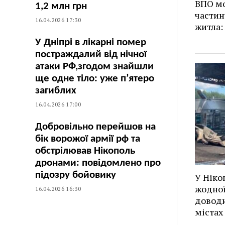
ВПО мо
1,2 млн грн
частин
16.04.2026 17:30
житла:
У Дніпрі в лікарні помер
постраждалий від нічної
атаки РФ,згодом знайшли
ще одне тіло: уже п’ятеро
загиблих
16.04.2026 17:00
Добровільно перейшов на
бік ворожої армії рф та
обстрілював Нікополь
дронами: повідомлено про
підозру бойовику
У Ніко
жодної
16.04.2026 16:30
доводи
містах