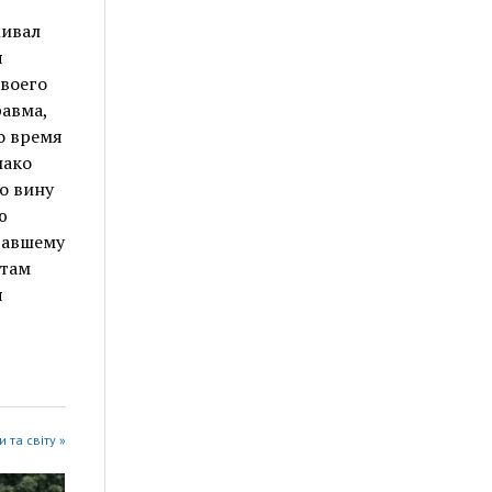
живал
я
своего
равма,
о время
нако
о вину
ю
адавшему
атам
я
 та світу »