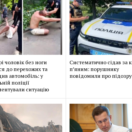
рі чоловік без ноги
Систематично сідав за 
ся до перехожих та
п’яним: порушнику
ив автомобіль: у
повідомили про підозру
ьній поліції
ентували ситуацію