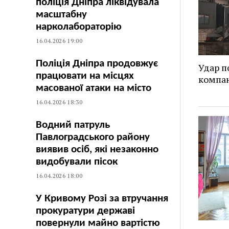
поліція Дніпра ліквідувала
масштабну
нарколабораторію
16.04.2026 19:00
Поліція Дніпра продовжує
Удар п
працювати на місцях
компан
масованої атаки на місто
16.04.2026 18:30
Водний патруль
Павлоградського району
виявив осіб, які незаконно
видобували пісок
16.04.2026 18:00
У Кривому Розі за втручання
прокуратури державі
повернули майно вартістю