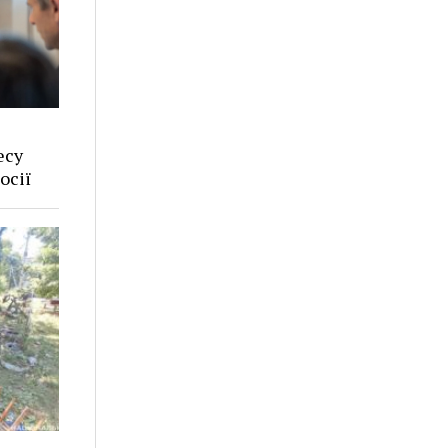
есу
осії