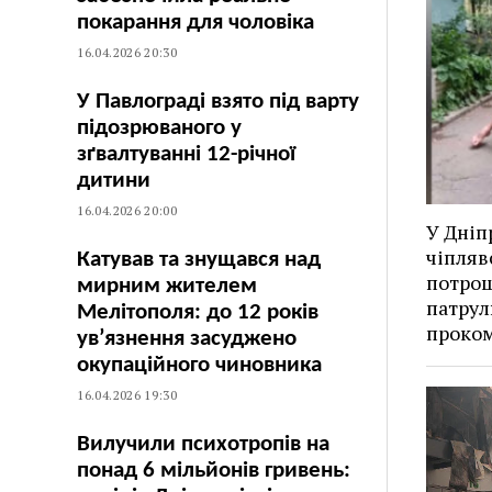
покарання для чоловіка
16.04.2026 20:30
У Павлограді взято під варту
підозрюваного у
зґвалтуванні 12-річної
дитини
16.04.2026 20:00
У Дніп
чіпляв
Катував та знущався над
потрощ
мирним жителем
патрул
Мелітополя: до 12 років
проком
ув’язнення засуджено
окупаційного чиновника
16.04.2026 19:30
Вилучили психотропів на
понад 6 мільйонів гривень: