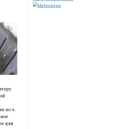
атору
ой
я по ч.
сное
ое для