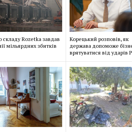
о складу Rozetka завдав
Корецький розповів, як
ії мільярдних збитків
держава допоможе бізн
врятуватися від ударів Р