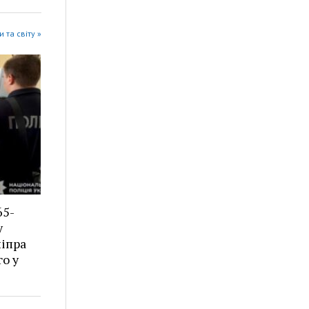
 та світу »
65-
у
ніпра
о у