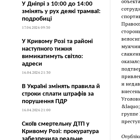
объекта
У Дніпрі з 10:00 до 14:00
сотрудн
змінять у рух деякі трамваї:
спортив
подробиці
Правоох
17.04.2026 09:30
стороны
велосип
У Кривому Розі та районі
мужчина
наступного тижня
слажен
вимикатимуть світло:
оказалс
адреси
подтве
16.04.2026 21:30
привлек
и недав
В Україні змінять правила й
внесены
строки сплати штрафів за
Уголовн
порушення ПДР
&laquo
16.04.2026 21:00
группе
преступ
Скоїв смертельну ДТП у
Кривому Розі: прокуратура
Опублік
забезпечила реальне