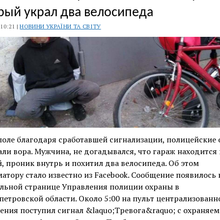
рый украл два велосипеда
 10:21 |
НОВИНИ УКРАЇНИ ТА СВІТУ
оле благодаря сработавшей сигнализации, полицейские
ли вора. Мужчина, не догадывался, что гараж находится
, проник внутрь и похитил два велосипеда. Об этом
тору стало известно из Facebook. Сообщение появилось 
льной странице Управления полиции охраны в
етровской области. Около 5:00 на пульт централизованн
ния поступил сигнал &laquo;Тревога&raquo; с охраняем