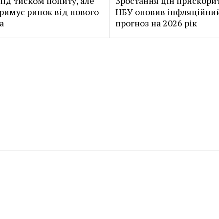
під тиском попиту, але
Зростання цін прискори
римує ринок від нового
НБУ оновив інфляційни
а
прогноз на 2026 рік
Новини Нікополя та Світу