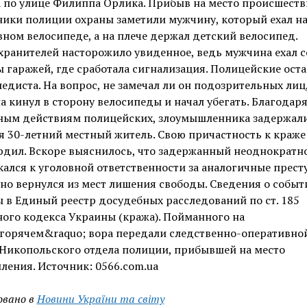
 по улице Филиппа Орлика. Прибыв на место происшеств
ики полиции охраны заметили мужчину, который ехал н
ном велосипеде, а на плече держал детский велосипед.
ранителей насторожило увиденное, ведь мужчина ехал с
 гаражей, где сработала сигнализация. Полицейские ост
едиста. На вопрос, не замечал ли он подозрительных лиц
 кинул в сторону велосипеды и начал убегать. Благодар
ным действиям полицейских, злоумышленника задержали
я 30-летний местный житель. Свою причастность к краже
рдил. Вскоре выяснилось, что задержанный неоднократн
ался к уголовной ответственности за аналогичные прест
но вернулся из мест лишения свободы. Сведения о событ
 в Единый реестр досудебных расследований по ст. 185
ого кодекса Украины (кража). Пойманного на
;горячем&raquo; вора передали следственно-оперативно
 Никопольского отдела полиции, прибывшей на место
ления. Источник: 0566.com.ua
овано в
Новини України та світу