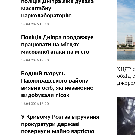
поліція Дніпра ліквідувала
масштабну
нарколабораторію
16.04.2026 19:00
Поліція Дніпра продовжує
працювати на місцях
масованої атаки на місто
16.04.2026 18:30
КНДР о
Водний патруль
обхід 
Павлоградського району
джерел
виявив осіб, які незаконно
видобували пісок
16.04.2026 18:00
У Кривому Розі за втручання
прокуратури державі
повернули майно вартістю