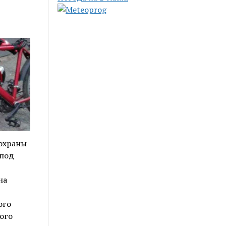
 охраны
 под
на
ого
ого