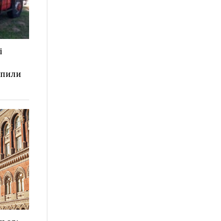
і
апили