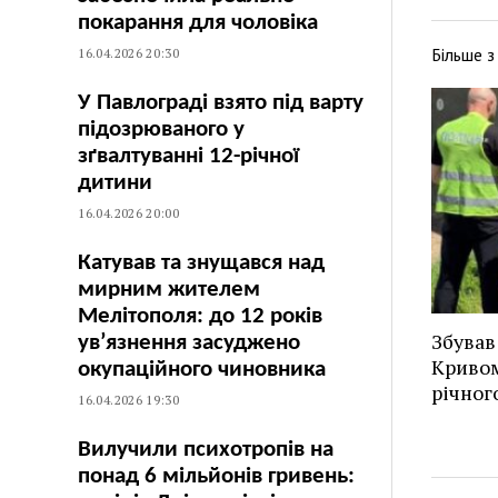
покарання для чоловіка
Більше 
16.04.2026 20:30
У Павлограді взято під варту
підозрюваного у
зґвалтуванні 12-річної
дитини
16.04.2026 20:00
Катував та знущався над
мирним жителем
Мелітополя: до 12 років
Збував
ув’язнення засуджено
Кривом
окупаційного чиновника
річног
16.04.2026 19:30
Вилучили психотропів на
понад 6 мільйонів гривень: