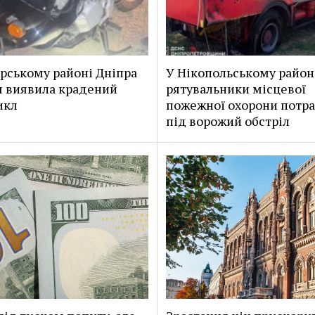
рському районі Дніпра
У Нікопольському район
я виявила крадений
рятувальники місцевої
икл
пожежної охорони потр
під ворожий обстріл