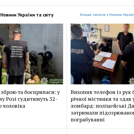
з
Новини України та світу
Більше записів у Новини України
 зброю та боєприпаси: у
Вихопив телефон із рук 
у Розі судитимуть 32-
річної містянки та здав 
о чоловіка
ломбард: поліцейські Д
затримали підозрюваног
пограбуванні