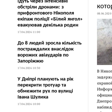
Їдуть через інтенсивні
кото
обстріли дронами: з
прифронтового Нікополя
08.06.2020
екіпаж поліції «Білий янгол»
евакуював декілька родин
17.04.2026 11:00
До 8 людей зросла кількість
постраждалих внаслідок
ворожих авіаударів по
Запоріжжю
17.04.2026 10:30
В Никоп
задержа
У Дніпрі планують на рік
охраной
перекрити тротуар та
Информа
обмежити рух по вулиці
официа
Івана Шулика
Днепроп
17.04.2026 10:00
наблюде