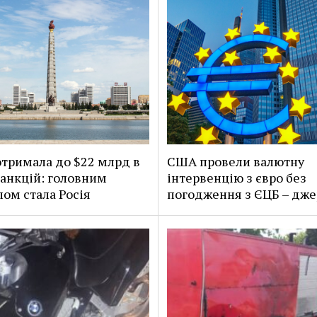
тримала до $22 млрд в
США провели валютну
санкцій: головним
інтервенцію з євро без
ом стала Росія
погодження з ЄЦБ – дже