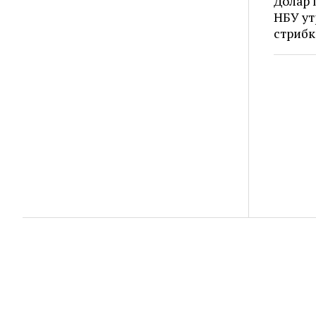
Долар 
НБУ ут
стрибк