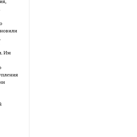
ия,
а
о
ановили
,
я
. Им
о
упления
ии
й