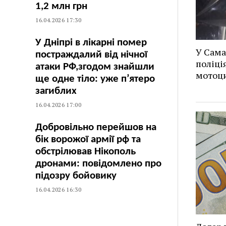
1,2 млн грн
16.04.2026 17:30
У Дніпрі в лікарні помер
У Сама
постраждалий від нічної
поліці
атаки РФ,згодом знайшли
мотоц
ще одне тіло: уже п’ятеро
загиблих
16.04.2026 17:00
Добровільно перейшов на
бік ворожої армії рф та
обстрілював Нікополь
дронами: повідомлено про
підозру бойовику
16.04.2026 16:30