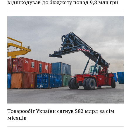
відшкодував до бюджету понад 9,8 млн грн
Товарообіг України сягнув $82 млрд за сім
місяців