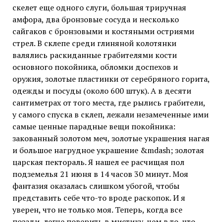
скелет еще одного слуги, большая триручная
амфора, два бронзовые сосуда и несколько
сайгаков с бронзовыми и костяными остриями
стрел. В склепе среди глиняной колотянки
валялись раскиданные грабителями кости
основного покойника, обломки доспехов и
оружия, золотые пластинки от серебряного горита,
одежды и посуды (около 600 штук). А в десяти
сантиметрах от того места, где рылись грабители,
у самого спуска в склеп, лежали незамеченные ими
самые ценные парадные вещи покойника:
закованный золотом меч, золотые украшения нагая
и большое нагрудное украшение &mdash; золотая
царская пектораль. Я нашел ее расчищая пол
подземелья 21 июня в 14 часов 30 минут. Моя
фантазия оказалась слишком убогой, чтобы
представить себе что-то вроде раскопок. И я
уверен, что не только моя. Теперь, когда все
позади, легче поверить в мистику, чем в то, что