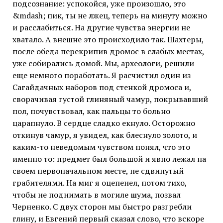
подсознание: успокойся, уже произошло, это
&mdash; пик, ты не лжец, теперь на минуту можно
и расслабиться. На другие чувства энергии не
хватало. А внешне это происходило так. Шахтеры,
после обеда перекрипив дромос в слабых местах,
уже собирались домой. Мы, археологи, решили
еще немного поработать. Я расчистил один из
Сагайдачных наборов под стенкой дромоса и,
сворачивая густой глиняный чамур, покрывавший
пол, почувствовал, как пальцы то больно
царапнуло. В сердце сладко екнуло. Осторожно
откинув чамур, я увидел, как блеснуло золото, и
каким-то неведомым чувством понял, что это
именно то: предмет был большой и явно лежал на
своем первоначальном месте, не сдвинутый
грабителями. На миг я оцепенел, потом тихо,
чтобы не поднимать в могиле шума, позвал
Черненко. С двух сторон мы быстро разгребли
глину, и Евгений первый сказал слово, что вскоре