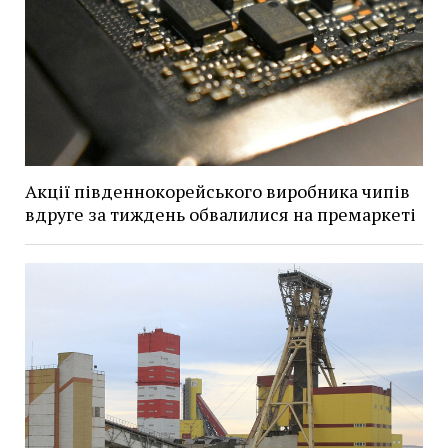
Акції південнокорейського виробника чипів
вдруге за тиждень обвалилися на премаркеті