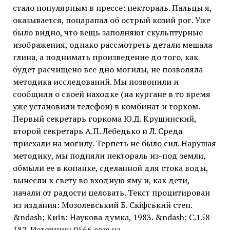
стало популярным в прессе: пектораль. Пальцы я,
оказывается, поцарапал об острый козий рог. Уже
было видно, что вещь заполняют скульптурные
изображения, однако рассмотреть детали мешала
глина, а поднимать произведение до того, как
будет расчищено все дно могилы, не позволяла
методика исследований. Мы позвонили и
сообщили о своей находке (на кургане в то время
уже установили телефон) в комбинат и горком.
Первый секретарь горкома Ю.Д. Крушинский,
второй секретарь А.П. Лебедько и Л. Среда
приехали на могилу. Терпеть не было сил. Нарушая
методику, мы подняли пектораль из-под земли,
обмыли ее в копанке, сделанной для стока воды,
вынесли к свету во входную яму и, как дети,
начали от радости целовать. Текст процитирован
из издания: Мозолевський Б. Скіфський степ.
&ndash; Київ: Наукова думка, 1983. &ndash; С.158-
182. Источник: 0566.com.ua