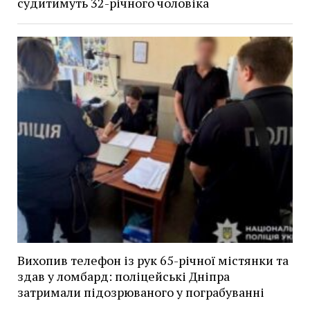
судитимуть 32-річного чоловіка
Вихопив телефон із рук 65-річної містянки та
здав у ломбард: поліцейські Дніпра
затримали підозрюваного у пограбуванні