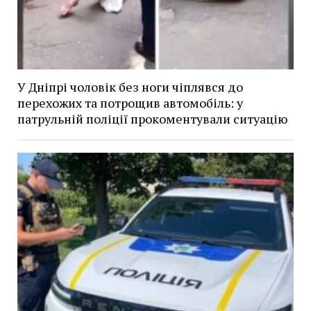
У Дніпрі чоловік без ноги чіплявся до
перехожих та потрощив автомобіль: у
патрульній поліції прокоментували ситуацію