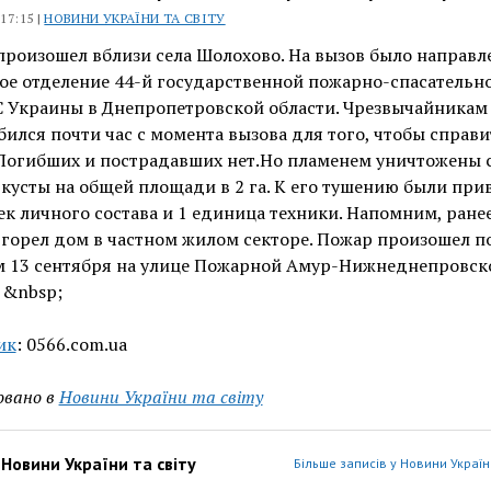
 17:15 |
НОВИНИ УКРАЇНИ ТА СВІТУ
роизошел вблизи села Шолохово. На вызов было направл
е отделение 44-й государственной пожарно-спасательно
С Украины в Днепропетровской области. Чрезвычайникам
ился почти час с момента вызова для того, чтобы справи
Погибших и пострадавших нет.Но пламенем уничтожены 
 кусты на общей площади в 2 га. К его тушению были пр
ек личного состава и 1 единица техники. Напомним, ранее
горел дом в частном жилом секторе. Пожар произошел п
м 13 сентября на улице Пожарной Амур-Нижнеднепровск
 &nbsp;
ик
: 0566.com.ua
овано в
Новини України та світу
з
Новини України та світу
Більше записів у Новини України