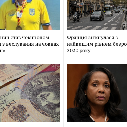
нин став чемпіоном
Франція зіткнулася з
 з веслування на човнах
найвищим рівнем безроб
н»
2020 року