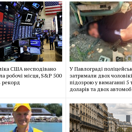
іка США несподівано
У Павлограді поліцейськ
ла робочі місця, S&P 500
затримали двох чоловікі
 рекорд
підозрою у вимаганні 5 
доларів та двох автомоб