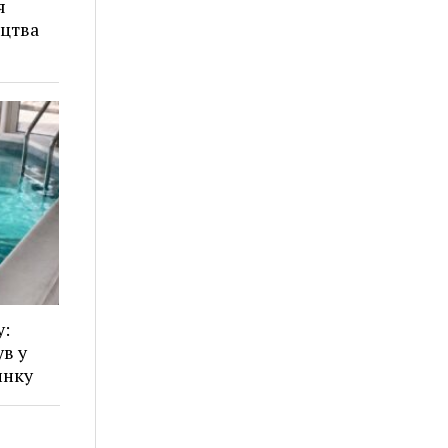
я
ицтва
у:
в у
инку