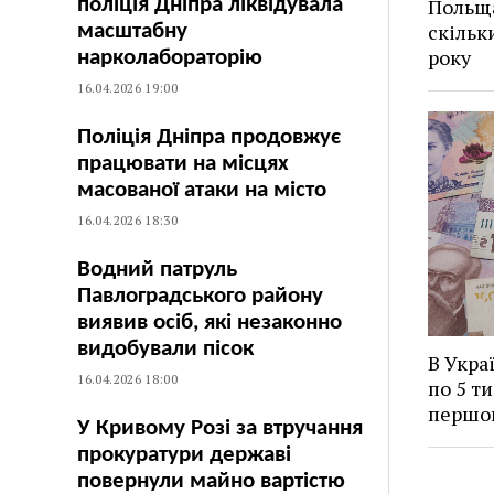
поліція Дніпра ліквідувала
Польща
скільк
масштабну
року
нарколабораторію
16.04.2026 19:00
Поліція Дніпра продовжує
працювати на місцях
масованої атаки на місто
16.04.2026 18:30
Водний патруль
Павлоградського району
виявив осіб, які незаконно
видобували пісок
В Укра
16.04.2026 18:00
по 5 ти
першо
У Кривому Розі за втручання
прокуратури державі
повернули майно вартістю