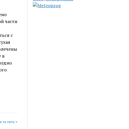
ено
й части
ться с
сухая
ивлечены
 в
оздно
ого
 та світу »