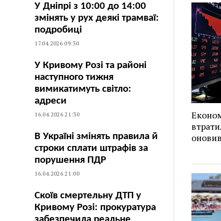
У Дніпрі з 10:00 до 14:00
змінять у рух деякі трамваї:
подробиці
17.04.2026 09:30
У Кривому Розі та районі
наступного тижня
вимикатимуть світло:
адреси
Економ
16.04.2026 21:30
втрати
В Україні змінять правила й
оновив
строки сплати штрафів за
порушення ПДР
16.04.2026 21:00
Скоїв смертельну ДТП у
Кривому Розі: прокуратура
забезпечила реальне