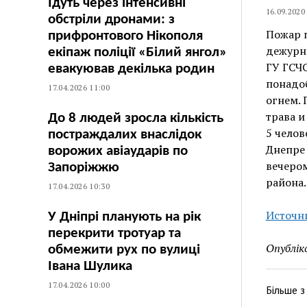
Їдуть через інтенсивні
16.09.2020
обстріли дронами: з
Пожар п
прифронтового Нікополя
дежурно
екіпаж поліції «Білий янгол»
ГУ ГСЧ
евакуював декілька родин
понадоб
17.04.2026 11:00
огнем. 
трава и
До 8 людей зросла кількість
5 челов
постраждалих внаслідок
Днепре 
ворожих авіаударів по
вечеро
Запоріжжю
района.
17.04.2026 10:30
Источн
У Дніпрі планують на рік
перекрити тротуар та
Опублік
обмежити рух по вулиці
Івана Шулика
17.04.2026 10:00
Більше 