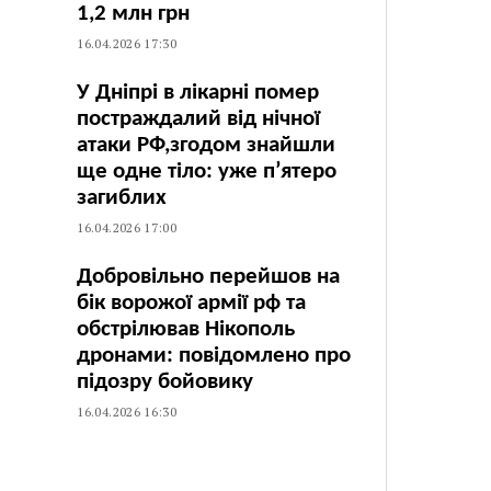
1,2 млн грн
16.04.2026 17:30
У Дніпрі в лікарні помер
постраждалий від нічної
атаки РФ,згодом знайшли
ще одне тіло: уже п’ятеро
загиблих
16.04.2026 17:00
Добровільно перейшов на
бік ворожої армії рф та
обстрілював Нікополь
дронами: повідомлено про
підозру бойовику
16.04.2026 16:30