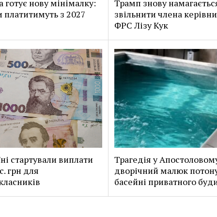
 готує нову мінімалку:
Трамп знову намагаєтьс
и платитимуть з 2027
звільнити члена керівн
ФРС Лізу Кук
їні стартували виплати
Трагедія у Апостоловом
с. грн для
дворічний малюк потону
класників
басейні приватного буд