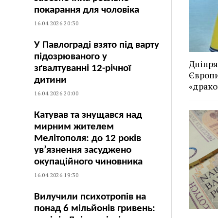
покарання для чоловіка
16.04.2026 20:30
У Павлограді взято під варту
підозрюваного у
Дніпря
зґвалтуванні 12-річної
Європи
дитини
«драко
16.04.2026 20:00
Катував та знущався над
мирним жителем
Мелітополя: до 12 років
ув’язнення засуджено
окупаційного чиновника
16.04.2026 19:30
Вилучили психотропів на
понад 6 мільйонів гривень: