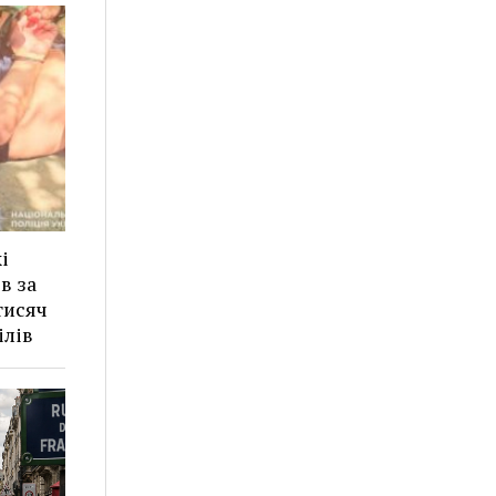
і
в за
тисяч
ілів