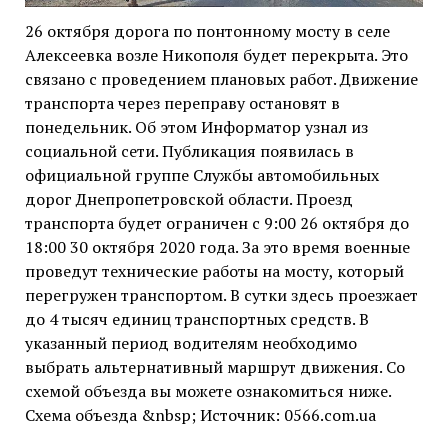
26 октября дорога по понтонному мосту в селе
Алексеевка возле Никополя будет перекрыта. Это
связано с проведением плановых работ. Движение
транспорта через переправу остановят в
понедельник. Об этом Информатор узнал из
социальной сети. Публикация появилась в
официальной группе Службы автомобильных
дорог Днепропетровской области. Проезд
транспорта будет ограничен с 9:00 26 октября до
18:00 30 октября 2020 года. За это время военные
проведут технические работы на мосту, который
перегружен транспортом. В сутки здесь проезжает
до 4 тысяч единиц транспортных средств. В
указанный период водителям необходимо
выбрать альтернативный маршрут движения. Со
схемой объезда вы можете ознакомиться ниже.
Схема объезда &nbsp; Источник: 0566.com.ua