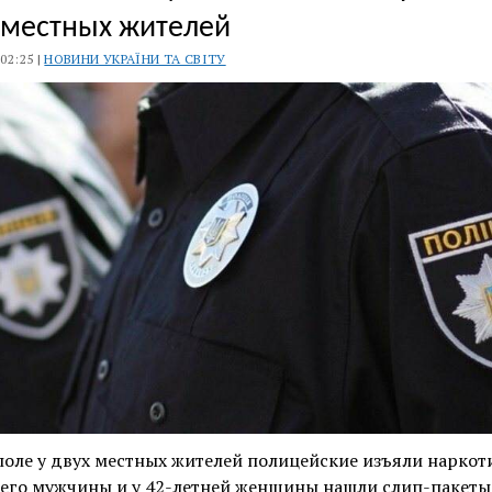
 местных жителей
 02:25 |
НОВИНИ УКРАЇНИ ТА СВІТУ
оле у двух местных жителей полицейские изъяли наркоти
него мужчины и у 42-летней женщины нашли слип-пакеты