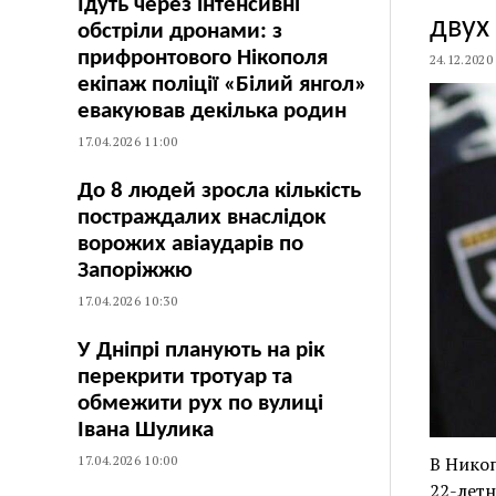
Їдуть через інтенсивні
двух
обстріли дронами: з
прифронтового Нікополя
24.12.2020
екіпаж поліції «Білий янгол»
евакуював декілька родин
17.04.2026 11:00
До 8 людей зросла кількість
постраждалих внаслідок
ворожих авіаударів по
Запоріжжю
17.04.2026 10:30
У Дніпрі планують на рік
перекрити тротуар та
обмежити рух по вулиці
Івана Шулика
17.04.2026 10:00
В Никоп
22-лет