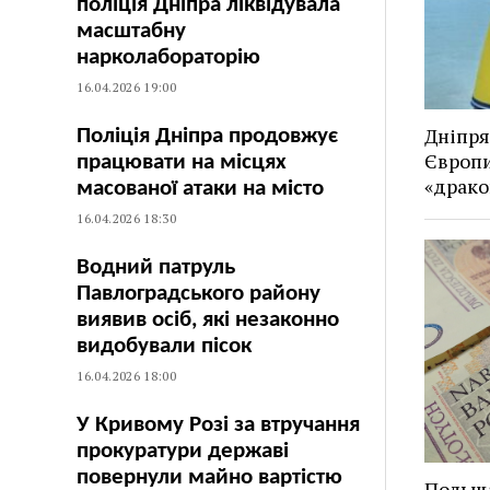
поліція Дніпра ліквідувала
масштабну
нарколабораторію
16.04.2026 19:00
Дніпря
Поліція Дніпра продовжує
Європи
працювати на місцях
«драко
масованої атаки на місто
16.04.2026 18:30
Водний патруль
Павлоградського району
виявив осіб, які незаконно
видобували пісок
16.04.2026 18:00
У Кривому Розі за втручання
прокуратури державі
повернули майно вартістю
Польща