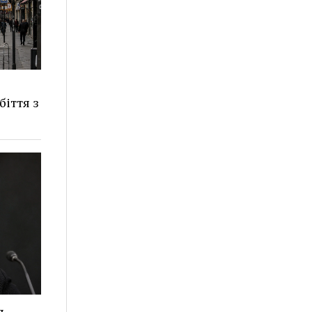
іття з
я