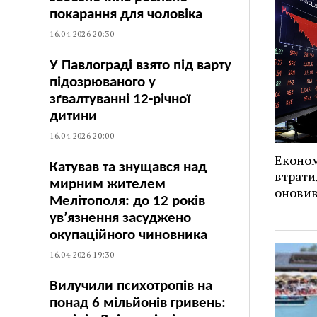
покарання для чоловіка
16.04.2026 20:30
У Павлограді взято під варту
підозрюваного у
зґвалтуванні 12-річної
дитини
16.04.2026 20:00
Економ
Катував та знущався над
втрати
мирним жителем
оновив
Мелітополя: до 12 років
ув’язнення засуджено
окупаційного чиновника
16.04.2026 19:30
Вилучили психотропів на
понад 6 мільйонів гривень: