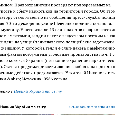
мином. Правоохранители проверяют подозреваемых на
ность к сбыту наркотиков на территории города. Об это
атору стало известно из сообщения пресс-службы полиц
я. 20-го декабря по улице Шевченко полиция остановила
 мужчину. У него изъяли 13 слип-пакетов с наркотически
ом амфетамин, и один пакет с веществом похожим на ка
же день на улице Станиславского полицейские задержали 
женщину. У которой изъяли 4 слип-пакета с амфетамино
ым фактам возбуждены уголовные производства по ч. 1 ст
ого кодекса Украины (незаконное хранение наркотическ
). Статья предусматривает лишение свободы на срок до п
венные действия продолжаются. У жителей Никополя из
ки &nbsp; Источник: 0566.com.ua
овано в
Новини України та світу
з
Новини України та світу
Більше записів у Новини України