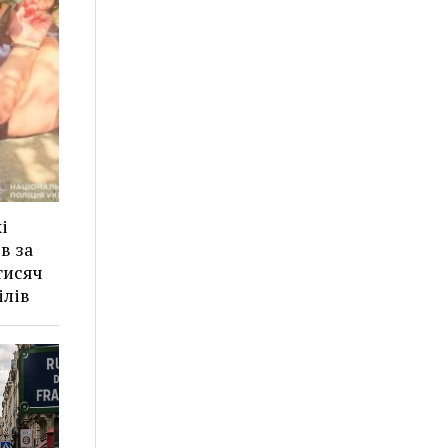
і
в за
тисяч
ілів