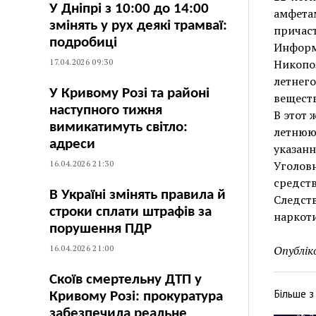
У Дніпрі з 10:00 до 14:00
амфета
змінять у рух деякі трамваї:
причаст
подробиці
Информ
17.04.2026 09:30
Никопол
летнего
У Кривому Розі та районі
веществ
наступного тижня
В этот 
вимикатимуть світло:
летнюю 
адреси
указанн
16.04.2026 21:30
Уголовн
средств
В Україні змінять правила й
Следст
строки сплати штрафів за
наркоти
порушення ПДР
16.04.2026 21:00
Опублік
Скоїв смертельну ДТП у
Більше 
Кривому Розі: прокуратура
забезпечила реальне