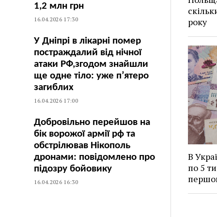
1,2 млн грн
скільк
16.04.2026 17:30
року
У Дніпрі в лікарні помер
постраждалий від нічної
атаки РФ,згодом знайшли
ще одне тіло: уже п’ятеро
загиблих
16.04.2026 17:00
Добровільно перейшов на
бік ворожої армії рф та
обстрілював Нікополь
В Укра
дронами: повідомлено про
по 5 ти
підозру бойовику
першо
16.04.2026 16:30