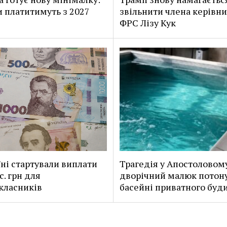
и платитимуть з 2027
звільнити члена керівн
ФРС Лізу Кук
їні стартували виплати
Трагедія у Апостоловом
с. грн для
дворічний малюк потону
класників
басейні приватного буд