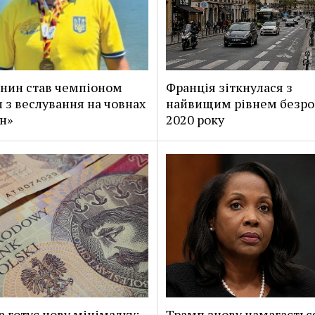
нин став чемпіоном
Франція зіткнулася з
 з веслування на човнах
найвищим рівнем безроб
н»
2020 року
 готує нову мінімалку:
Трамп знову намагаєтьс