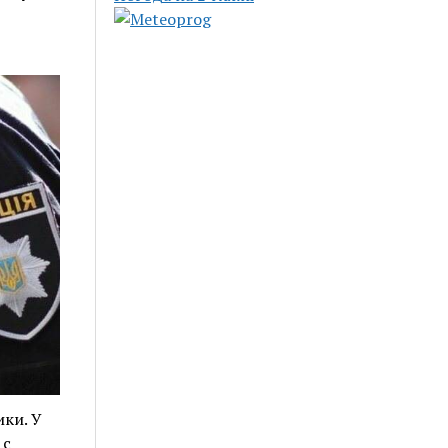
ки. У
 с