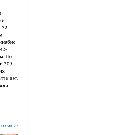
м
ии
 22-
м
ннабис.
42-
м. По
. 309
их
яти лет.
ъяли
 та світу »