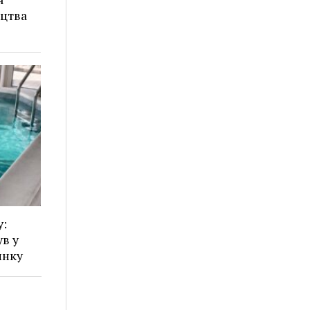
ицтва
у:
в у
инку