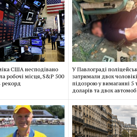
іка США несподівано
У Павлограді поліцейськ
ла робочі місця, S&P 500
затримали двох чоловікі
 рекорд
підозрою у вимаганні 5 
доларів та двох автомоб