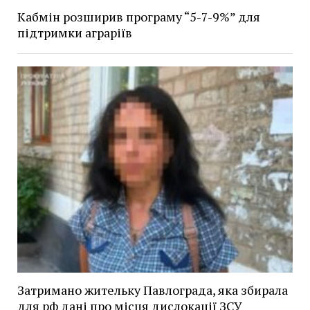
Кабмін розширив програму “5-7-9%” для
підтримки аграріїв
Затримано жительку Павлограда, яка збирала
для рф дані про місця дислокації ЗСУ