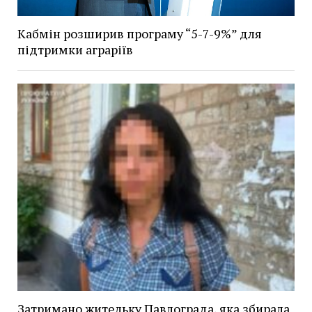
Кабмін розширив програму “5-7-9%” для
підтримки аграріїв
Затримано жительку Павлограда, яка збирала