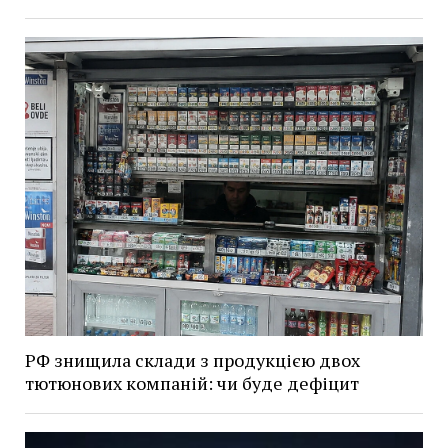
РФ знищила склади з продукцією двох
тютюнових компаній: чи буде дефіцит