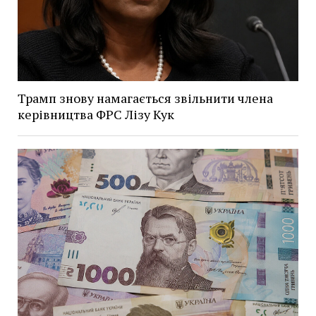
Трамп знову намагається звільнити члена
керівництва ФРС Лізу Кук