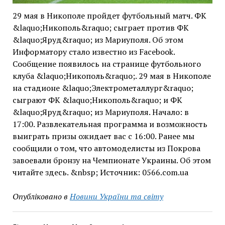
29 мая в Никополе пройдет футбольный матч. ФК
&laquo;Никополь&raquo; сыграет против ФК
&laquo;Яруд&raquo; из Мариуполя. Об этом
Информатору стало известно из Facebook.
Сообщение появилось на странице футбольного
клуба &laquo;Никополь&raquo;. 29 мая в Никополе
на стадионе &laquo;Электрометаллург&raquo;
сыграют ФК &laquo;Никополь&raquo; и ФК
&laquo;Яруд&raquo; из Мариуполя. Начало: в
17:00. Развлекательная программа и возможность
выиграть призы ожидает вас с 16:00. Ранее мы
сообщили о том, что автомоделисты из Покрова
завоевали бронзу на Чемпионате Украины. Об этом
читайте здесь. &nbsp; Источник: 0566.com.ua
Опубліковано в
Новини України та світу