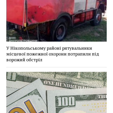
У Нікопольському районі рятувальники
місцевої пожежної охорони потрапили під
ворожий обстріл