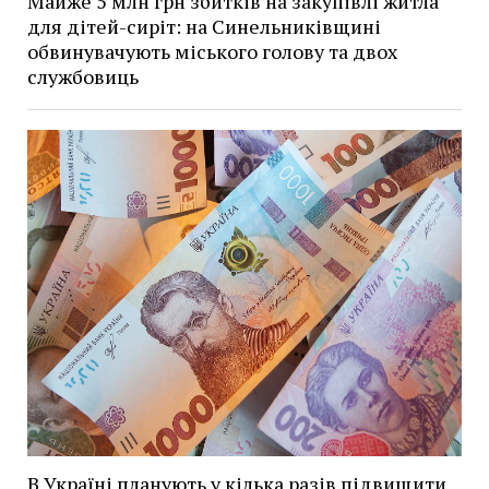
Майже 5 млн грн збитків на закупівлі житла
для дітей-сиріт: на Синельниківщині
обвинувачують міського голову та двох
службовиць
В Україні планують у кілька разів підвищити